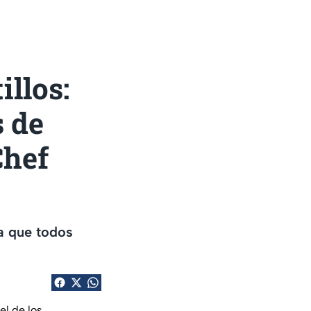
illos:
s de
Chef
a que todos
el de los