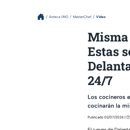
Azteca UNO
MasterChef
Video
Misma p
Estas s
Delant
24/7
Los cocineros e
cocinarán la mi
Publicado 02/07/2026 | 🕑
El jueves de Delant