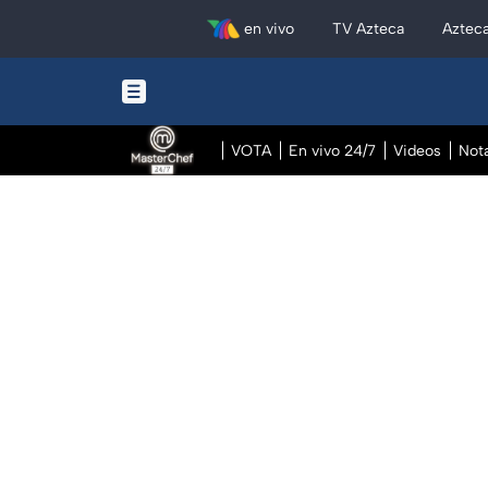
en vivo
TV Azteca
Aztec
VOTA
En vivo 24/7
Videos
Not