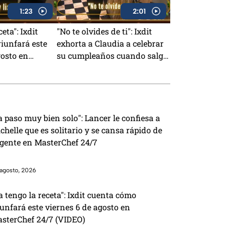
1:23
2:01
eta": Ixdit
"No te olvides de ti": Ixdit
iunfará este
exhorta a Claudia a celebrar
gosto en
su cumpleaños cuando salga
/7 (VIDEO)
de MasterChef 24/7 (VIDEO)
a paso muy bien solo": Lancer le confiesa a
chelle que es solitario y se cansa rápido de
 gente en MasterChef 24/7
agosto, 2026
a tengo la receta": Ixdit cuenta cómo
iunfará este viernes 6 de agosto en
sterChef 24/7 (VIDEO)