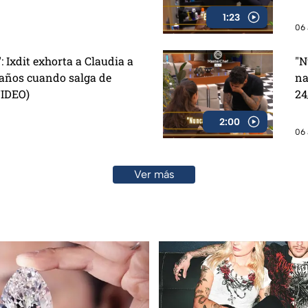
1:23
06 
": Ixdit exhorta a Claudia a
"N
eaños cuando salga de
na
VIDEO)
24
2:00
06 
Ver más