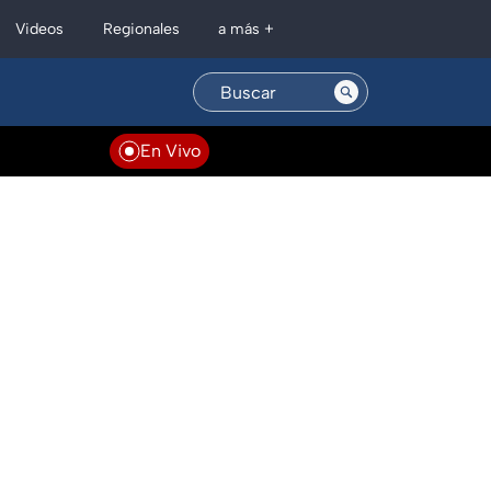
Regionales
Videos
a más +
En Vivo