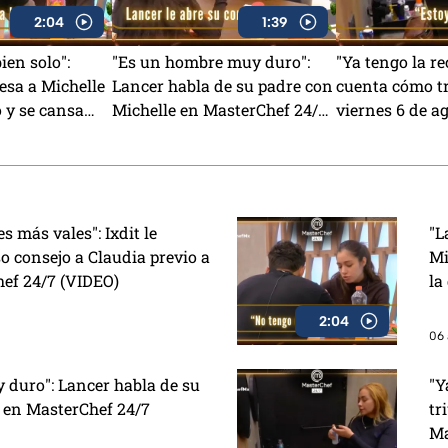
2:04
1:39
ien solo":
"Es un hombre muy duro":
"Ya tengo la rec
iesa a Michelle
Lancer habla de su padre con
cuenta cómo tr
o y se cansa
Michelle en MasterChef 24/7
viernes 6 de a
ente en
(VIDEO)
MasterChef 24
/7
 más vales": Ixdit le
"L
o consejo a Claudia previo a
Mi
hef 24/7 (VIDEO)
la
2:04
06 
duro": Lancer habla de su
"Y
 en MasterChef 24/7
tr
Ma