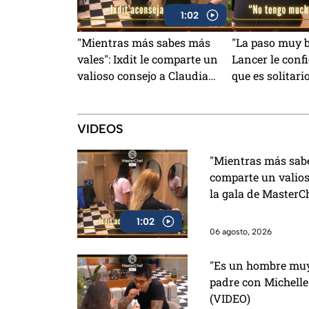
1:02
"Mientras más sabes más
"La paso muy b
vales": Ixdit le comparte un
Lancer le conf
valioso consejo a Claudia
que es solitari
previo a la gala de
rápido de la g
MasterChef 24/7 (VIDEO)
MasterChef 24
VIDEOS
"Mientras más sabes
comparte un valios
la gala de MasterC
1:02
06 agosto, 2026
"Es un hombre muy 
padre con Michelle
(VIDEO)