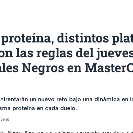
roteína, distintos plat
on las reglas del jueve
ales Negros en Master
nfrentarán un nuevo reto bajo una dinámica en l
sma proteína en cada duelo.
 21:35
ales Negros llega con una dinámica que pondrá a prueba el niv