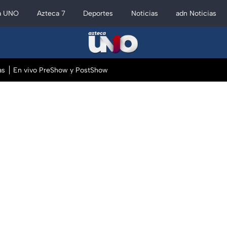
a UNO
Azteca 7
Deportes
Noticias
adn Noticias
as
En vivo PreShow y PostShow