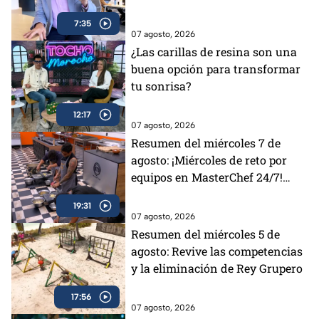
7:35
07 agosto, 2026
¿Las carillas de resina son una
buena opción para transformar
tu sonrisa?
12:17
07 agosto, 2026
Resumen del miércoles 7 de
agosto: ¡Miércoles de reto por
equipos en MasterChef 24/7!
Revive la tensión y todos los
19:31
desafíos del día
07 agosto, 2026
Resumen del miércoles 5 de
agosto: Revive las competencias
y la eliminación de Rey Grupero
17:56
07 agosto, 2026