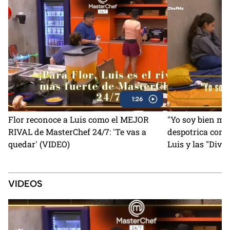
1:26
Flor reconoce a Luis como el MEJOR
"Yo soy bien ma
RIVAL de MasterChef 24/7: 'Te vas a
despotrica con 
quedar' (VIDEO)
Luis y las "Diva
(VIDEO)
VIDEOS