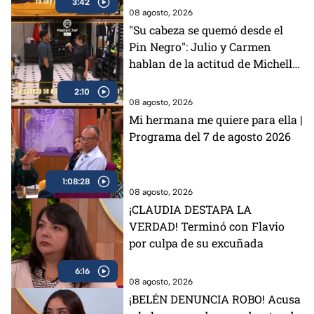
3:42
(VIDEO)
08 agosto, 2026
"Su cabeza se quemó desde el
Pin Negro": Julio y Carmen
hablan de la actitud de Michelle
en MasterChef 24/7 (VIDEO)
2:10
08 agosto, 2026
Mi hermana me quiere para ella |
Programa del 7 de agosto 2026
1:08:28
08 agosto, 2026
¡CLAUDIA DESTAPA LA
VERDAD! Terminó con Flavio
por culpa de su excuñada
6:16
08 agosto, 2026
¡BELÉN DENUNCIA ROBO! Acusa