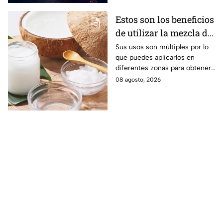
Estos son los beneficios
de utilizar la mezcla de
aceite de coco y
Sus usos son múltiples por lo
que puedes aplicarlos en
bicarbonato
diferentes zonas para obtener
beneficios.
08 agosto, 2026