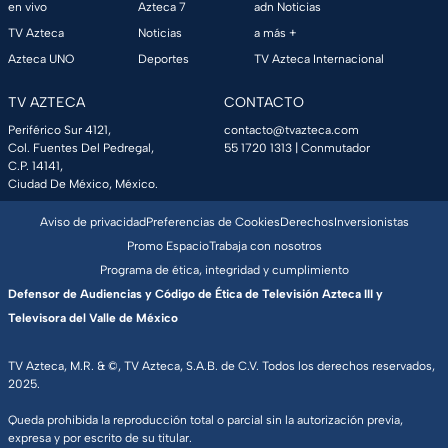
en vivo
Azteca 7
adn Noticias
TV Azteca
Noticias
a más +
Azteca UNO
Deportes
TV Azteca Internacional
TV AZTECA
CONTACTO
Periférico Sur 4121,
contacto@tvazteca.com
Col. Fuentes Del Pedregal,
55 1720 1313
| Conmutador
C.P. 14141,
Ciudad De México, México.
Aviso de privacidad
Preferencias de Cookies
Derechos
Inversionistas
Promo Espacio
Trabaja con nosotros
Programa de ética, integridad y cumplimiento
Defensor de Audiencias y Código de Ética de Televisión Azteca III y
Televisora del Valle de México
TV Azteca, M.R. & ©, TV Azteca, S.A.B. de C.V. Todos los derechos reservados,
2025.
Queda prohibida la reproducción total o parcial sin la autorización previa,
expresa y por escrito de su titular.