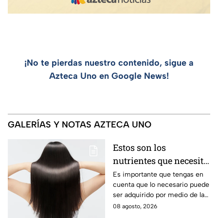
¡No te pierdas nuestro contenido, sigue a
Azteca Uno en Google News!
GALERÍAS Y NOTAS AZTECA UNO
Estos son los
nutrientes que necesita
tu cabello a partir de
Es importante que tengas en
cuenta que lo necesario puede
los 40 años
ser adquirido por medio de la
alimentación.
08 agosto, 2026