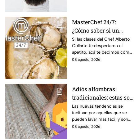
MasterChef 24/7:
¿Cómo saber si un
ostión está fresco y es
Si las clases del Chef Alberto
Collarte te despertaron el
seguro consumirlo?
apetito, acá te decimos cómo
elegir los ostiones ideales para
08 agosto, 2026
comer
Adiós alfombras
tradicionales: estas son
las alternativas
Las nuevas tendencias se
inclinan por aquellas que se
modernas para colocar
pueden lavar más fácil y son
en tu piso
menos pesadas.
08 agosto, 2026