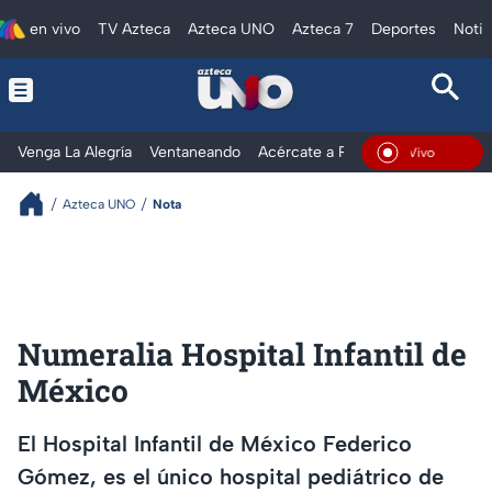
en vivo
TV Azteca
Azteca UNO
Azteca 7
Deportes
Notic
Venga La Alegría
Ventaneando
Acércate a Rocío
Al Extremo
En Vivo
Azteca UNO
Nota
Numeralia Hospital Infantil de
México
El Hospital Infantil de México Federico
Gómez, es el único hospital pediátrico de