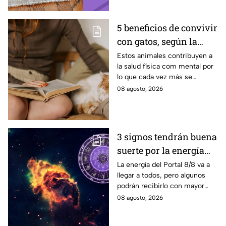
5 beneficios de convivir
con gatos, según la
ciencia
Estos animales contribuyen a
la salud física com mental por
lo que cada vez más se
recomienda su presencia.
08 agosto, 2026
3 signos tendrán buena
suerte por la energía
del Portal del León
La energía del Portal 8/8 va a
llegar a todos, pero algunos
podrán recibirlo con mayor
énfasis.
08 agosto, 2026