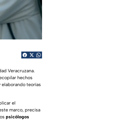
idad Veracruzana.
ecopilar hechos
y elaborando teorías
licar el
este marco, precisa
los
psicólogos