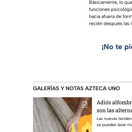
Básicamente, lo qu
funciones psicológi
hacia afuera de for
recién después las i
¡No te p
GALERÍAS Y NOTAS AZTECA UNO
Adiós alfombra
son las alter
colocar en tu 
Las nuevas tendenc
se pueden lavar m