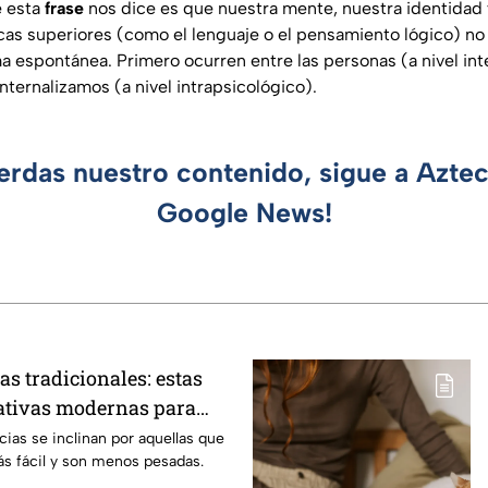
e esta
frase
nos dice es que nuestra mente, nuestra identidad 
cas superiores (como el lenguaje o el pensamiento lógico) no
ma espontánea. Primero ocurren entre las personas (a nivel int
nternalizamos (a nivel intrapsicológico).
ierdas nuestro contenido, sigue a Azte
Google News!
s tradicionales: estas
nativas modernas para
piso
ias se inclinan por aquellas que
ás fácil y son menos pesadas.