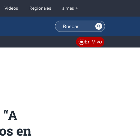
Regionales
Videos
a más +
En Vivo
 “A
os en