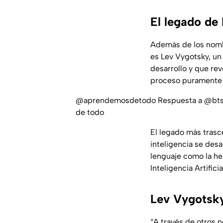
El legado de
Además de los nombr
es Lev Vygotsky, un
desarrollo y que rev
proceso puramente i
@aprendemosdetodo
Respuesta a @bt
de todo
El legado más tras
inteligencia se desa
lenguaje como la he
Inteligencia Artifici
Lev Vygotsky
“A través de otros 