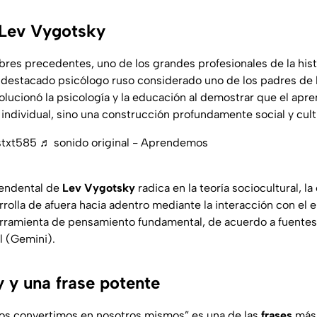
 Lev Vygotsky
es precedentes, uno de los grandes profesionales de la hist
 destacado psicólogo ruso considerado uno de los padres de l
olucionó la psicología y la educación al demostrar que el apre
ndividual, sino una construcción profundamente social y cult
stxt585
♬ sonido original - Aprendemos
cendental de
Lev Vygotsky
radica en la teoría sociocultural, la
rrolla de afuera hacia adentro mediante la interacción con el e
rramienta de pensamiento fundamental, de acuerdo a fuentes 
al (Gemini).
 y una frase potente
nos convertimos en nosotros mismos” es una de las
frases
más 