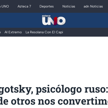
a UNO
Azteca 7
Deportes
Noticias
adn Noticias
o
Al Extremo
La Resolana Con El Capi
otsky, psicólogo ruso:
de otros nos convertim