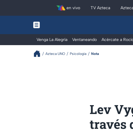
en vivo
TV Azteca
Aztec
Venga La Alegría
Ventaneando
Acércate a Rocí
Azteca UNO
Psicología
Nota
Lev Vyg
través 