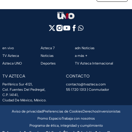
en vivo
Azteca 7
adn Noticias
TV Azteca
Noticias
a más +
Azteca UNO
Deportes
TV Azteca Internacional
TV AZTECA
CONTACTO
Periférico Sur 4121,
contacto@tvazteca.com
Col. Fuentes Del Pedregal,
55 1720 1313
| Conmutador
C.P. 14141,
Ciudad De México, México.
Aviso de privacidad
Preferencias de Cookies
Derechos
Inversionistas
Promo Espacio
Trabaja con nosotros
Programa de ética, integridad y cumplimiento