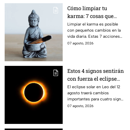
Cómo limpiar tu
karma: 7 cosas que
debes hacer desde
Limpiar el karma es posible
con pequeños cambios en la
ahora
vida diaria. Estas 7 acciones
pueden ayudarte a soltar lo
07 agosto, 2026
negativo y atraer energía
positiva.
Estos 4 signos sentirán
con fuerza el eclipse
solar del 12 de agosto
El eclipse solar en Leo del 12
agosto traerá cambios
importantes para cuatro signos
del zodiaco, que podrían
07 agosto, 2026
comenzar una nueva etapa en
sus vidas.