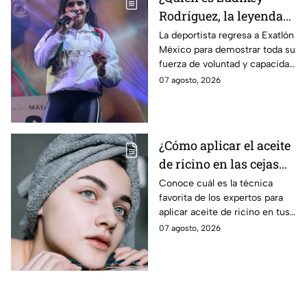
Rodríguez, la leyenda
Roja que regresa en la
La deportista regresa a Exatlón
México para demostrar toda su
décima temporada de
fuerza de voluntad y capacidad
Exatlón México?
física y mental.
07 agosto, 2026
¿Cómo aplicar el aceite
de ricino en las cejas
correctamente sin
Conoce cuál es la técnica
favorita de los expertos para
obstruir los poros de la
aplicar aceite de ricino en tus
piel?
cejas y hacerlas mpás tupidas
07 agosto, 2026
sin dañar tu piel u obstruir los
poros