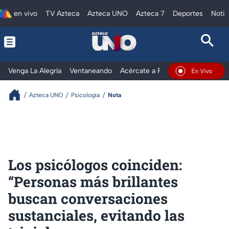
en vivo
TV Azteca
Azteca UNO
Azteca 7
Deportes
Notic
Venga La Alegría
Ventaneando
Acércate a Rocío
Al Extremo
En Vivo
Azteca UNO
Psicología
Nota
Los psicólogos coinciden:
“Personas más brillantes
buscan conversaciones
sustanciales, evitando las