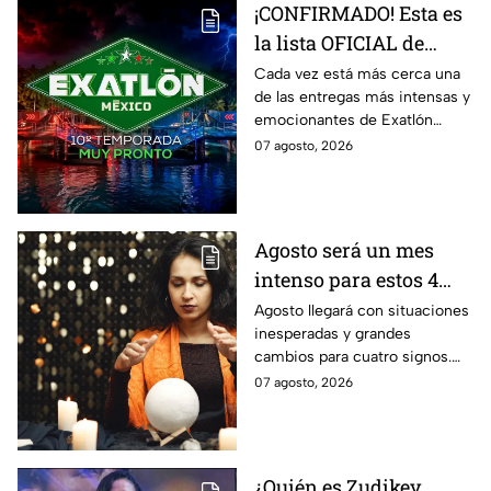
¡CONFIRMADO! Esta es
la lista OFICIAL de
todos los atletas que
Cada vez está más cerca una
de las entregas más intensas y
estarán en la décima
emocionantes de Exatlón
temporada de Exatlón
México.
07 agosto, 2026
México
Agosto será un mes
intenso para estos 4
signos del zodiaco
Agosto llegará con situaciones
inesperadas y grandes
cambios para cuatro signos.
Aunque el mes será intenso,
07 agosto, 2026
cada experiencia tendrá una
razón de ser.
¿Quién es Zudikey