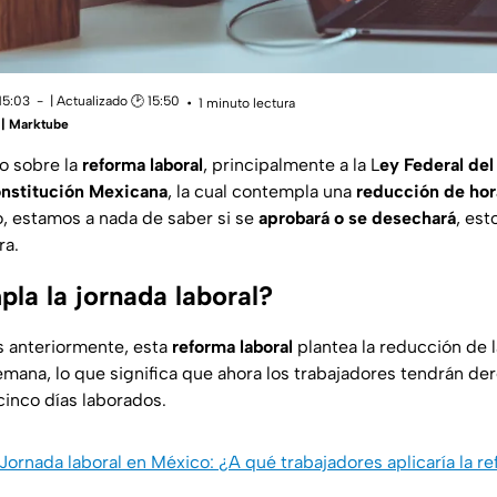
15:03
| Actualizado 🕑 15:50
1 minuto lectura
 | Marktube
o sobre la
reforma laboral
, principalmente a la L
ey Federal del
nstitución Mexicana
, la cual contempla una
reducción de hor
o, estamos a nada de saber si se
aprobará o se desechará
, est
ra.
la la jornada laboral?
anteriormente, esta
reforma laboral
plantea la reducción de 
emana, lo que significa que ahora los trabajadores tendrán de
inco días laborados.
Jornada laboral en México: ¿A qué trabajadores aplicaría la r