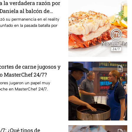
 la verdadera razón por
 Daniela al balcón de
/7
izó su permanencia en el reality
unfado en la pasada batalla por
ortes de carne jugosos y
lo MasterChef 24/7?
dores jugaron un papel muy
oche en MasterChef 24/7.
7: ¿Qué tipos de