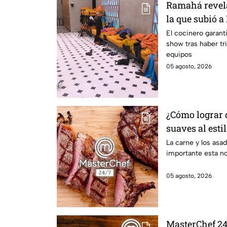
Ramahá revela
la que subió a
MasterChef 24
El cocinero garant
show tras haber tri
equipos
05 agosto, 2026
¿Cómo lograr c
suaves al esti
La carne y los asa
importante esta n
05 agosto, 2026
MasterChef 24/