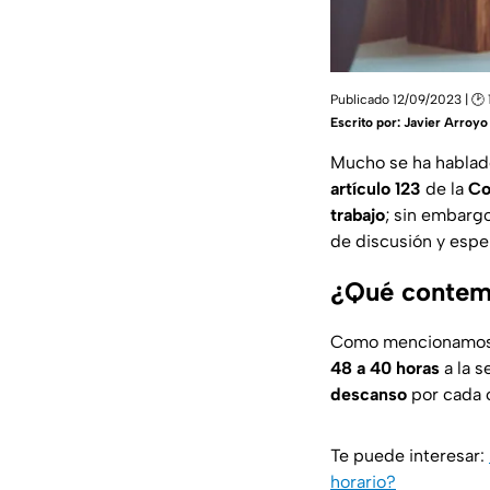
Publicado 12/09/2023 | 🕑 
Escrito por:
Javier Arroyo
Mucho se ha hablad
artículo 123
de la
Co
trabajo
; sin embarg
de discusión y espe
¿Qué contemp
Como mencionamos 
48 a 40 horas
a la s
descanso
por cada c
Te puede interesar:
horario?