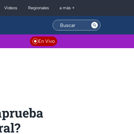
Regionales
Videos
a más +
En Vivo
aprueba
ral?