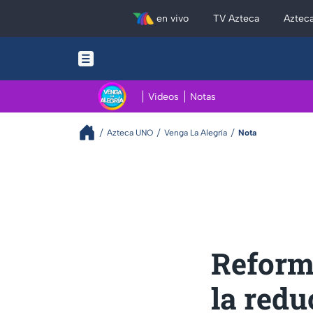
en vivo
TV Azteca
Aztec
Videos
Notas
Azteca UNO
Venga La Alegría
Nota
Reform
la redu