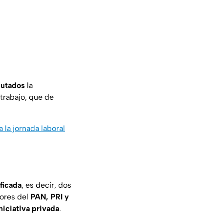
putados
la
rabajo, que de
 la jornada laboral
ficada
, es decir, dos
dores del
PAN, PRI y
niciativa privada
.