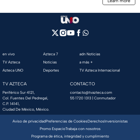
en vivo
Azteca 7
adn Noticias
TV Azteca
Noticias
a más +
Azteca UNO
Deportes
TV Azteca Internacional
TV AZTECA
CONTACTO
Periférico Sur 4121,
contacto@tvazteca.com
Col. Fuentes Del Pedregal,
55 1720 1313
| Conmutador
C.P. 14141,
Ciudad De México, México.
Aviso de privacidad
Preferencias de Cookies
Derechos
Inversionistas
Promo Espacio
Trabaja con nosotros
Programa de ética, integridad y cumplimiento