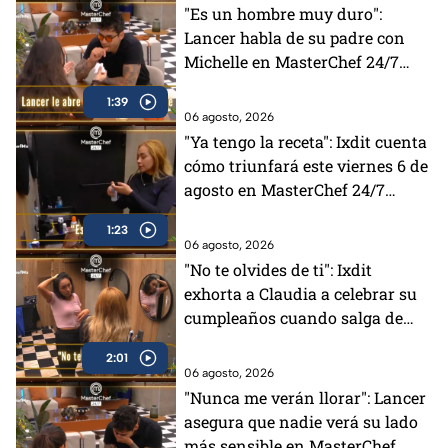
"Es un hombre muy duro":
Lancer habla de su padre con
Michelle en MasterChef 24/7
(VIDEO)
1:39
06 agosto, 2026
"Ya tengo la receta": Ixdit cuenta
cómo triunfará este viernes 6 de
agosto en MasterChef 24/7
(VIDEO)
1:23
06 agosto, 2026
"No te olvides de ti": Ixdit
exhorta a Claudia a celebrar su
cumpleaños cuando salga de
MasterChef 24/7 (VIDEO)
2:01
06 agosto, 2026
"Nunca me verán llorar": Lancer
asegura que nadie verá su lado
más sensible en MasterChef