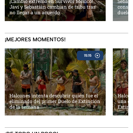
¡Cambio extremo en Survivor México!
Sebast
Javi y Sebastián cambian de tribu tras
consig
no llegar a un acuerdo
duelo 
¡MEJORES MOMENTOS!
15:15
Halcones intenta descubrir quién fue el
Halcon
eliminado del primer Duelo de Extinción
una di
de la semana
Extinc