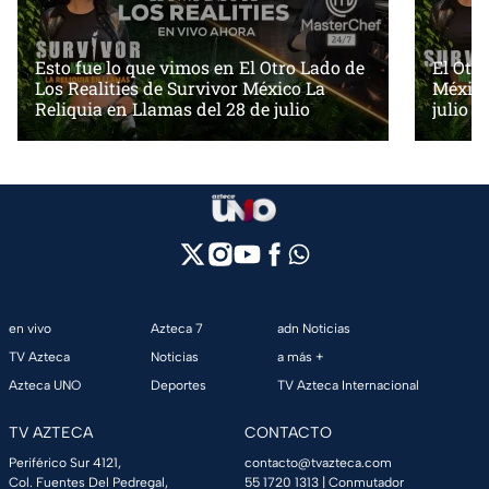
Esto fue lo que vimos en El Otro Lado de
El Otr
Los Realities de Survivor México La
México
Reliquia en Llamas del 28 de julio
julio d
en vivo
Azteca 7
adn Noticias
TV Azteca
Noticias
a más +
Azteca UNO
Deportes
TV Azteca Internacional
TV AZTECA
CONTACTO
Periférico Sur 4121,
contacto@tvazteca.com
Col. Fuentes Del Pedregal,
55 1720 1313
| Conmutador