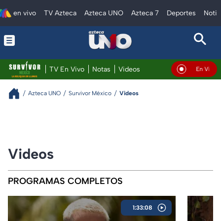
en vivo
TV Azteca
Azteca UNO
Azteca 7
Deportes
Notic
TV En Vivo
Notas
Videos
En Vivo
Azteca UNO
Survivor México
Videos
Videos
PROGRAMAS COMPLETOS
1:33:08