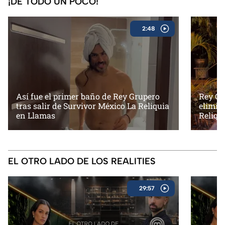
¡DE TODO UN POCO!
2:48
Así fue el primer baño de Rey Grupero
Rey Gr
tras salir de Survivor México La Reliquia
elimin
en Llamas
Reliqu
EL OTRO LADO DE LOS REALITIES
29:57