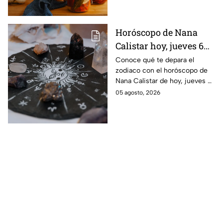
Horóscopo de Nana
Calistar hoy, jueves 6
de agosto: a estos
Conoce qué te depara el
zodiaco con el horóscopo de
signos se les abren las
Nana Calistar de hoy, jueves 6
puertas del dinero
de agosto. ¿Será dinero o
05 agosto, 2026
amor? ¡Sigue leyendo! Estas
son las predicciones.