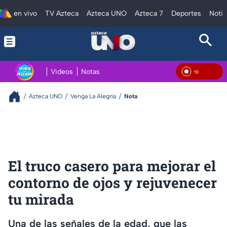
en vivo
TV Azteca
Azteca UNO
Azteca 7
Deportes
Notic
Videos
Notas
En Vi
Azteca UNO
Venga La Alegría
Nota
El truco casero para mejorar el
contorno de ojos y rejuvenecer
tu mirada
Una de las señales de la edad, que las