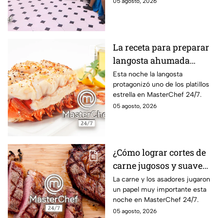
05 agosto, 2026
La receta para preparar
langosta ahumada
como en MasterChef
Esta noche la langosta
protagonizó uno de los platillos
24/7
estrella en MasterChef 24/7.
05 agosto, 2026
¿Cómo lograr cortes de
carne jugosos y suaves
al estilo MasterChef
La carne y los asadores jugaron
un papel muy importante esta
24/7?
noche en MasterChef 24/7.
05 agosto, 2026