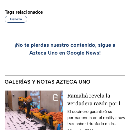
Tags relacionados
Belleza
¡No te pierdas nuestro contenido, sigue a
Azteca Uno en Google News!
GALERÍAS Y NOTAS AZTECA UNO
Ramahá revela la
verdadera razón por la
que subió a Daniela al
El cocinero garantizó su
permanencia en el reality show
balcón de MasterChef
tras haber triunfado en la
24/7
pasada batalla por equipos