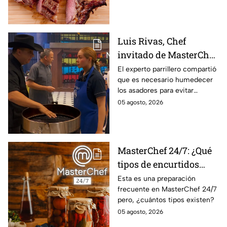
Luis Rivas, Chef
invitado de MasterChef
24/7 destaca la
El experto parrillero compartió
que es necesario humedecer
importancia del agua
los asadores para evitar
para la preparación de
accidentes
05 agosto, 2026
cualquier asado
MasterChef 24/7: ¿Qué
tipos de encurtidos
hay?
Esta es una preparación
frecuente en MasterChef 24/7
pero, ¿cuántos tipos existen?
05 agosto, 2026