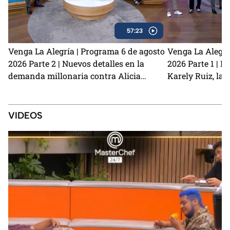
57:23
Venga La Alegría | Programa 6 de agosto
Venga La Alegrí
2026 Parte 2 | Nuevos detalles en la
2026 Parte 1 | N
demanda millonaria contra Alicia
Karely Ruiz, la 
Villarreal y Carlos Trejo como el primer
y cómo prevenir
Granjero confirmado para La Granja VIP
2
VIDEOS