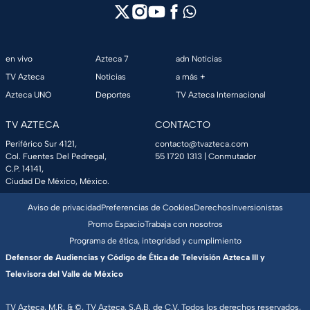
en vivo
Azteca 7
adn Noticias
TV Azteca
Noticias
a más +
Azteca UNO
Deportes
TV Azteca Internacional
TV AZTECA
CONTACTO
Periférico Sur 4121,
contacto@tvazteca.com
Col. Fuentes Del Pedregal,
55 1720 1313
| Conmutador
C.P. 14141,
Ciudad De México, México.
Aviso de privacidad
Preferencias de Cookies
Derechos
Inversionistas
Promo Espacio
Trabaja con nosotros
Programa de ética, integridad y cumplimiento
Defensor de Audiencias y Código de Ética de Televisión Azteca III y
Televisora del Valle de México
TV Azteca, M.R. & ©, TV Azteca, S.A.B. de C.V. Todos los derechos reservados,