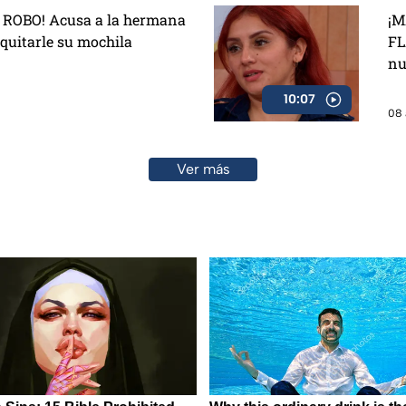
ROBO! Acusa a la hermana
¡M
 quitarle su mochila
FL
nu
10:07
08 
Ver más