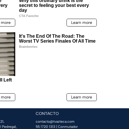
CONTACTO
21,
contacto@tvazteca.com
l Pedregal,
55 1720 1313
| Conmutador