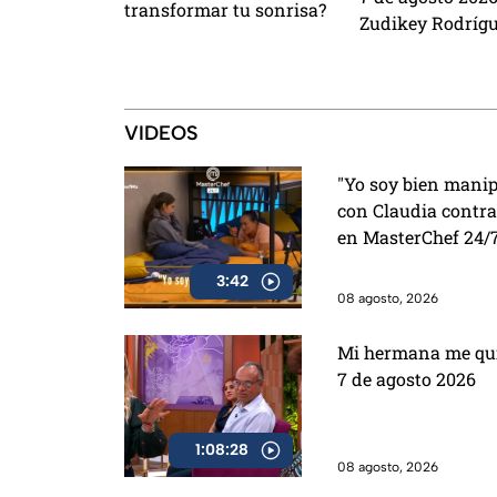
transformar tu sonrisa?
Zudikey Rodrígu
Araujo regresan
México, el perri
visita y la emoc
Palabras
VIDEOS
"Yo soy bien manip
con Claudia contra
en MasterChef 24/
3:42
08 agosto, 2026
Mi hermana me quie
7 de agosto 2026
1:08:28
08 agosto, 2026