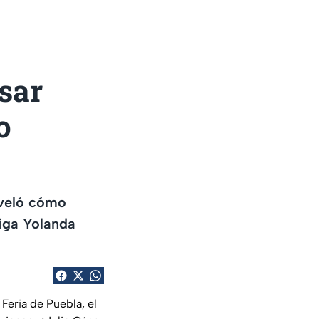
sar
o
eveló cómo
miga Yolanda
Feria de Puebla, el