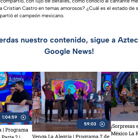
ompartió, con lujo de detalles, cómo conoció al cantante me
a Cristian Castro en temas amorosos? ¿Cuál es el estado de 
artió el campeón mexicano.
ierdas nuestro contenido, sigue a Azte
Google News!
1:04:59
59:03
¡Sorpresas 
a | Programa
México La R
Venga La Alegría | Programa 7 de
 Parte 2 |