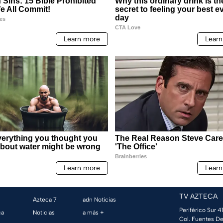
TV AZTECA
Azteca 7
adn Noticias
Periférico Sur 41
ca
Noticias
a más +
Col. Fuentes De