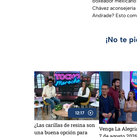
boxeador mexicano c
Chávez aconsejería 
Andrade? Esto comp
¡No te p
12:17
¿Las carillas de resina son
Venga La Alegrí
una buena opción para
7 de agosto 2026