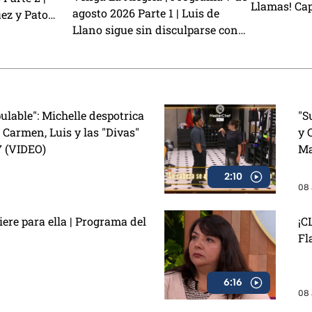
Llamas! Ca
agosto 2026 Parte 1 | Luis de
ez y Pato
CAMBIAN de
Llano sigue sin disculparse con
 a Exatlón
Grupero hab
Sasha Sokol, Arturo Carmona
to Lauro nos
habla de su hija Melenie y
ión del Sin
preparamos unas ricas alitas BBQ
con café
ulable": Michelle despotrica
"S
 Carmen, Luis y las "Divas"
y 
7 (VIDEO)
Ma
2:10
08 
re para ella | Programa del
¡C
Fl
6:16
08 