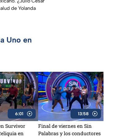
xicano. ¿Julio César
salud de Yolanda
ca Uno en
6:01
13:58
en Survivor
Final de viernes en Sin
eliquia en
Palabras y los conductores