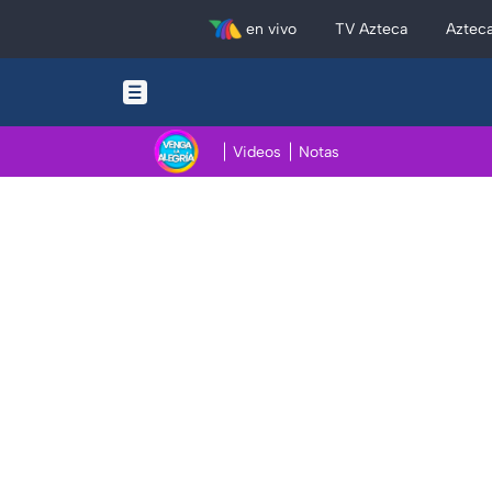
en vivo
TV Azteca
Aztec
Videos
Notas