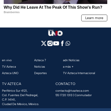
en vivo
Azteca 7
adn Noticias
TV Azteca
Noticias
a más +
Azteca UNO
Deportes
TV Azteca Internacional
TV AZTECA
CONTACTO
Periférico Sur 4121,
contacto@tvazteca.com
Col. Fuentes Del Pedregal,
55 1720 1313
| Conmutador
C.P. 14141,
Ciudad De México, México.