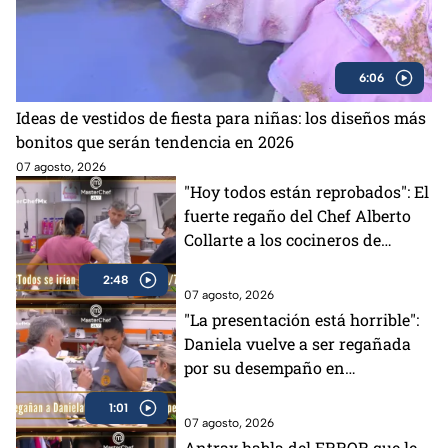
6:06
Ideas de vestidos de fiesta para niñas: los diseños más
bonitos que serán tendencia en 2026
07 agosto, 2026
"Hoy todos están reprobados": El
fuerte regaño del Chef Alberto
Collarte a los cocineros de
MasterChef 24/7 (VIDEO)
2:48
07 agosto, 2026
"La presentación está horrible":
Daniela vuelve a ser regañada
por su desempaño en
MasterChef 24/7 (VIDEO)
1:01
07 agosto, 2026
Antrax habla del ERROR que le