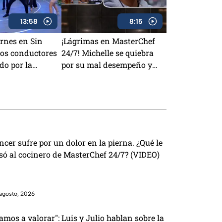
13:58
8:15
ernes en Sin
¡Lágrimas en MasterChef
los conductores
24/7! Michelle se quiebra
do por la
por su mal desempeño y
Carmen explota por el
delantal negro
ncer sufre por un dolor en la pierna. ¿Qué le
só al cocinero de MasterChef 24/7? (VIDEO)
agosto, 2026
amos a valorar": Luis y Julio hablan sobre la