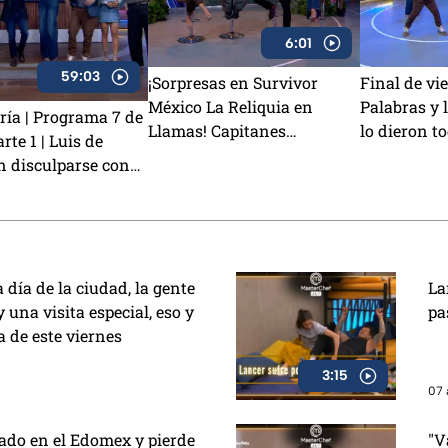
6:01
59:03
¡Sorpresas en Survivor
Final de vi
México La Reliquia en
Palabras y 
ría | Programa 7 de
Llamas! Capitanes
lo dieron to
rte 1 | Luis de
CAMBIAN de equipos y Rey
victoria
n disculparse con
Grupero habla de su salida
Arturo Carmona
ja Melenie y
as ricas alitas BBQ
a día de la ciudad, la gente
La
 una visita especial, eso y
pa
 de este viernes
3:15
07 
ado en el Edomex y pierde
"V