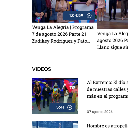
1:04:59
Venga La Alegría | Programa
Venga La Aleg
7 de agosto 2026 Parte 2 |
agosto 2026 Pa
Zudikey Rodríguez y Pato
Llano sigue si
Araujo regresan a Exatlón
Sasha Sokol, 
México, el perrito Lauro nos
habla de su hi
visita y la emoción del Sin
preparamos un
Palabras
VIDEOS
con café
Al Extremo: El día 
de nuestras calles y
más en el programa
5:41
07 agosto, 2026
Hombre es atropell