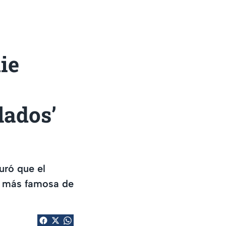
ie
lados’
uró que el
a más famosa de