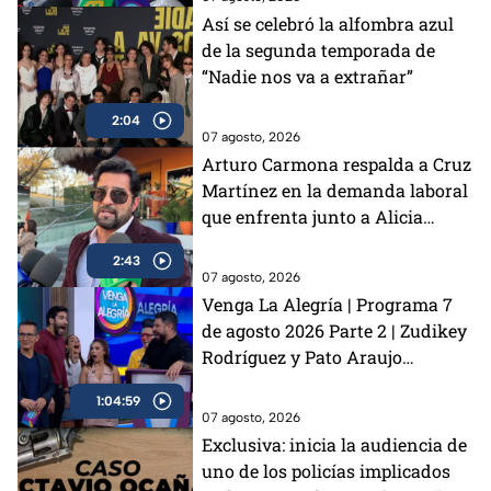
Así se celebró la alfombra azul
de la segunda temporada de
“Nadie nos va a extrañar”
2:04
07 agosto, 2026
Arturo Carmona respalda a Cruz
Martínez en la demanda laboral
que enfrenta junto a Alicia
Villarreal: “Si se requiere que yo
2:43
esté presente, ahí voy a estar”
07 agosto, 2026
Venga La Alegría | Programa 7
de agosto 2026 Parte 2 | Zudikey
Rodríguez y Pato Araujo
regresan a Exatlón México, el
1:04:59
perrito Lauro nos visita y la
07 agosto, 2026
emoción del Sin Palabras
Exclusiva: inicia la audiencia de
uno de los policías implicados