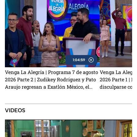
1:04:59
Venga La Alegría | Programa 7 de agosto
Venga La Alegrí
2026 Parte 2 | Zudikey Rodríguez y Pato
2026 Parte 1 | L
Araujo regresan a Exatlón México, el
disculparse con
perrito Lauro nos visita y la emoción del
Carmona habla d
Sin Palabras
preparamos unas
café
VIDEOS