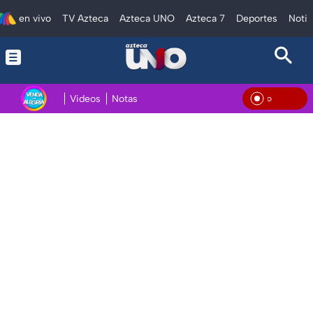
en vivo
TV Azteca
Azteca UNO
Azteca 7
Deportes
Notic
Videos
Notas
En Vi