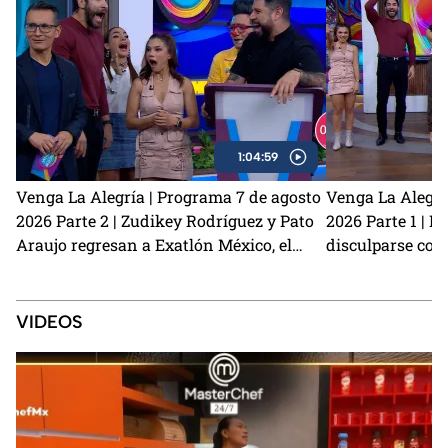
1:04:59
Venga La Alegría | Programa 7 de agosto
Venga La Alegrí
2026 Parte 2 | Zudikey Rodríguez y Pato
2026 Parte 1 | L
Araujo regresan a Exatlón México, el
disculparse con
perrito Lauro nos visita y la emoción del
Carmona habla d
Sin Palabras
preparamos unas
café
VIDEOS