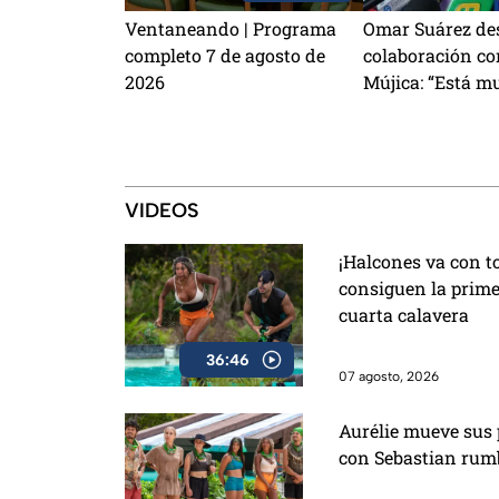
Ventaneando | Programa
Omar Suárez de
completo 7 de agosto de
colaboración co
2026
Mújica: “Está m
concentrada en 
haciendo”
VIDEOS
¡Halcones va con to
consiguen la prim
cuarta calavera
36:46
07 agosto, 2026
Aurélie mueve sus 
con Sebastian rumb