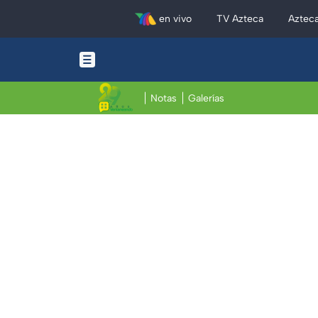
en vivo
TV Azteca
Aztec
Notas
Galerías