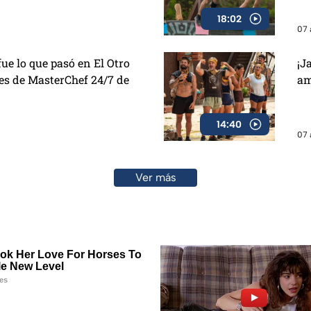
18:02
07 
ue lo que pasó en El Otro
¡J
ies de MasterChef 24/7 de
am
14:40
07 
Ver más