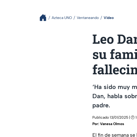
Azteca UNO
Ventaneando
Video
Leo Dan
su fami
falleci
‘Ha sido muy mo
Dan, habla sobr
padre.
Publicado 13/01/2025 | 🕑 1
Por:
Vanesa Olmos
El fin de semana se