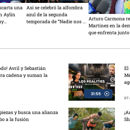
scarta una
Así se celebró la alfombra
n Aylín
azul de la segunda
Arturo Carmona re
uy
temporada de “Nadie nos va
Martínez en la de
lo que está
a extrañar”
que enfrenta junto 
Villarreal: “Si se r
esté presente, ahí 
do! Avril y Sebastián
El
era cadena y suman la
Mé
ag
31:55
07 
piezas y busca una alianza
¡A
o a la fusión
Sh