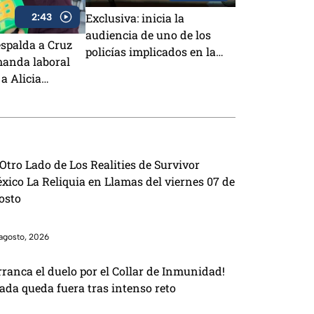
Exclusiva: inicia la
2:43
audiencia de uno de los
spalda a Cruz
policías implicados en la
manda laboral
muerte de Octavio Ocaña
a Alicia
equiere que yo
voy a estar”
 Otro Lado de Los Realities de Survivor
xico La Reliquia en Llamas del viernes 07 de
osto
agosto, 2026
rranca el duelo por el Collar de Inmunidad!
ada queda fuera tras intenso reto