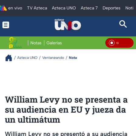
en vivo
TV Azteca
Azteca UNO
Azteca 7
Deportes
Notic
Notas
Galerías
En Vi
Azteca UNO
Ventaneando
Nota
William Levy no se presenta a
su audiencia en EU y jueza da
un ultimátum
William Levy no se presentó a su audiencia