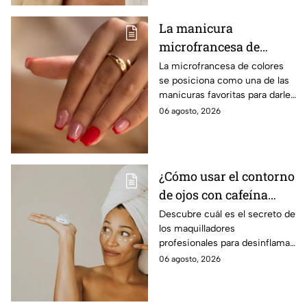
moda.
La manicura
microfrancesa de
colores que es
La microfrancesa de colores
se posiciona como una de las
tendencia
manicuras favoritas para darle
un toque divertido, delicado y
06 agosto, 2026
moderno a las uñas, sin perder
elegancia.
¿Cómo usar el contorno
de ojos con cafeína
para desinflamar
Descubre cuál es el secreto de
los maquilladores
párpados encapotados?
profesionales para desinflamar
los párpados encapotados con
06 agosto, 2026
una crema de contorno de
ojos con cafeína