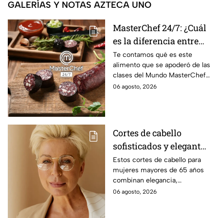
GALERÍAS Y NOTAS AZTECA UNO
MasterChef 24/7: ¿Cuál
es la diferencia entre
morcilla y moronga?
Te contamos qué es este
alimento que se apoderó de las
clases del Mundo MasterChef
24/7.
06 agosto, 2026
Cortes de cabello
sofisticados y elegantes
para mujeres mayores
Estos cortes de cabello para
mujeres mayores de 65 años
de 65 años
combinan elegancia,
comodidad y estilo, con
06 agosto, 2026
opciones que favorecen las
facciones y nunca pasan de