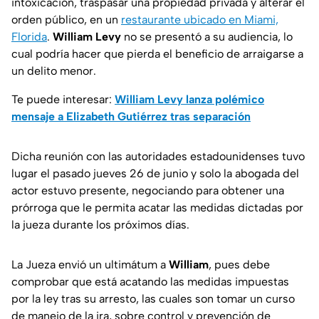
intoxicación, traspasar una propiedad privada y alterar el
orden público, en un
restaurante ubicado en Miami,
Florida
.
William Levy
no se presentó a su audiencia, lo
cual podría hacer que pierda el beneficio de arraigarse a
un delito menor.
Te puede interesar:
William Levy lanza polémico
mensaje a Elizabeth Gutiérrez tras separación
Dicha reunión con las autoridades estadounidenses tuvo
lugar el pasado jueves 26 de junio y solo la abogada del
actor estuvo presente, negociando para obtener una
prórroga que le permita acatar las medidas dictadas por
la jueza durante los próximos días.
La Jueza envió un ultimátum a
William
, pues debe
comprobar que está acatando las medidas impuestas
por la ley tras su arresto, las cuales son tomar un curso
de manejo de la ira, sobre control y prevención de