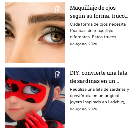
Maquillaje de ojos
según su forma: trucos
para realzar la mirada
Cada forma de ojos necesita
técnicas de maquillaje
diferentes. Estos trucos
ayudan a abrir, elevar, suavizar
06 agosto, 2026
o intensificar la mirada de
manera favorecedora.
DIY: convierte una lata
de sardinas en un
joyero inspirado en
Reutiliza una lata de sardinas y
conviértela en un original
Ladybug
joyero inspirado en Ladybug,
perfecto para guardar tus
06 agosto, 2026
accesorios de forma creativa y
sencilla.