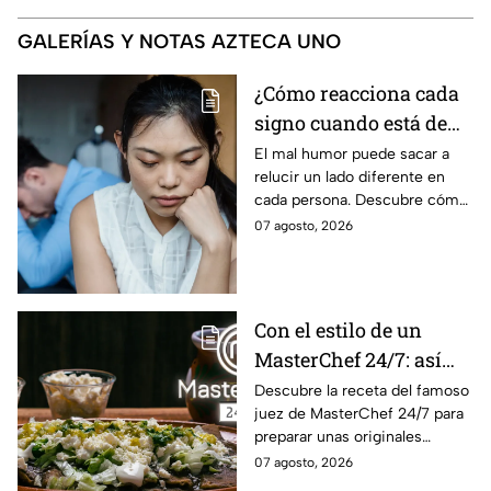
GALERÍAS Y NOTAS AZTECA UNO
¿Cómo reacciona cada
signo cuando está de
mal humor?
El mal humor puede sacar a
relucir un lado diferente en
cada persona. Descubre cómo
reacciona cada signo del
07 agosto, 2026
zodiaco cuando algo logra
sacarlo de quicio.
Con el estilo de un
MasterChef 24/7: así
prepara el Chef Herrera
Descubre la receta del famoso
juez de MasterChef 24/7 para
unas enfrijoladas al
preparar unas originales
chipotle
enfrijoladas con una salsa llena
07 agosto, 2026
de sabor.