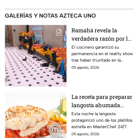
GALERÍAS Y NOTAS AZTECA UNO
Ramahá revela la
verdadera razón por la
que subió a Daniela al
El cocinero garantizó su
permanencia en el reality show
balcón de MasterChef
tras haber triunfado en la
24/7
pasada batalla por equipos
05 agosto, 2026
La receta para preparar
langosta ahumada
como en MasterChef
Esta noche la langosta
protagonizó uno de los platillos
24/7
estrella en MasterChef 24/7.
05 agosto, 2026