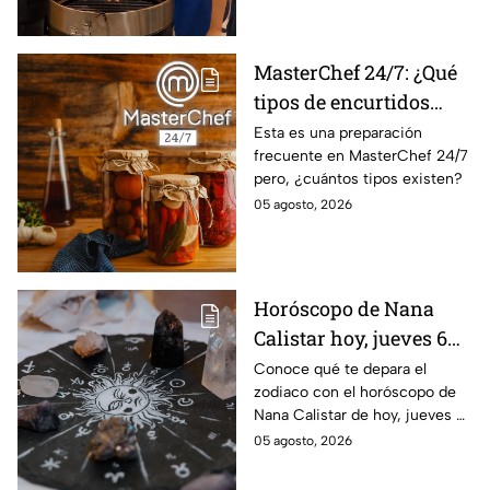
MasterChef 24/7: ¿Qué
tipos de encurtidos
hay?
Esta es una preparación
frecuente en MasterChef 24/7
pero, ¿cuántos tipos existen?
05 agosto, 2026
Horóscopo de Nana
Calistar hoy, jueves 6
de agosto: a estos
Conoce qué te depara el
zodiaco con el horóscopo de
signos se les abren las
Nana Calistar de hoy, jueves 6
puertas del dinero
de agosto. ¿Será dinero o
05 agosto, 2026
amor? ¡Sigue leyendo! Estas
son las predicciones.