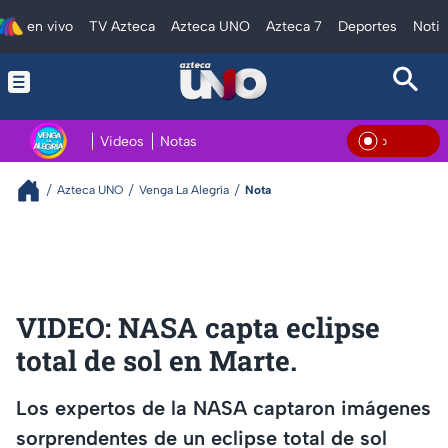
en vivo
TV Azteca
Azteca UNO
Azteca 7
Deportes
Notic
Videos
Notas
En Vi
Azteca UNO
Venga La Alegría
Nota
VIDEO: NASA capta eclipse
total de sol en Marte.
Los expertos de la NASA captaron imágenes
sorprendentes de un eclipse total de sol