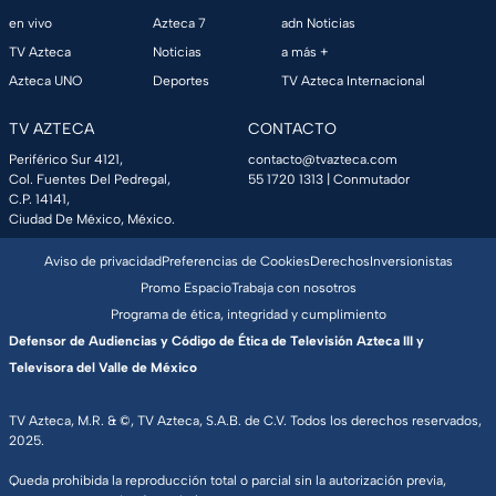
en vivo
Azteca 7
adn Noticias
TV Azteca
Noticias
a más +
Azteca UNO
Deportes
TV Azteca Internacional
TV AZTECA
CONTACTO
Periférico Sur 4121,
contacto@tvazteca.com
Col. Fuentes Del Pedregal,
55 1720 1313
| Conmutador
C.P. 14141,
Ciudad De México, México.
Aviso de privacidad
Preferencias de Cookies
Derechos
Inversionistas
Promo Espacio
Trabaja con nosotros
Programa de ética, integridad y cumplimiento
Defensor de Audiencias y Código de Ética de Televisión Azteca III y
Televisora del Valle de México
TV Azteca, M.R. & ©, TV Azteca, S.A.B. de C.V. Todos los derechos reservados,
2025.
Queda prohibida la reproducción total o parcial sin la autorización previa,