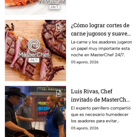
¿Cómo lograr cortes de
carne jugosos y suaves
al estilo MasterChef
La carne y los asadores jugaron
un papel muy importante esta
24/7?
noche en MasterChef 24/7.
05 agosto, 2026
Luis Rivas, Chef
invitado de MasterChef
24/7 destaca la
El experto parrillero compartió
que es necesario humedecer
importancia del agua
los asadores para evitar
para la preparación de
accidentes
05 agosto, 2026
cualquier asado