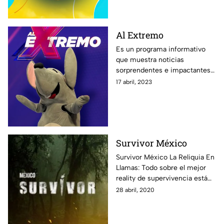
Al Extremo
Es un programa informativo
que muestra noticias
sorprendentes e impactantes
alrededor del mundo, además
17 abril, 2023
de especialistas y reportajes
que te dejarán con la boca
abierta.
Survivor México
Survivor México La Reliquia En
Llamas: Todo sobre el mejor
reality de supervivencia está
aquí: fotos, notas y todos los
28 abril, 2020
episodios disponibles para que
vivas al máximo esta
experiencia.