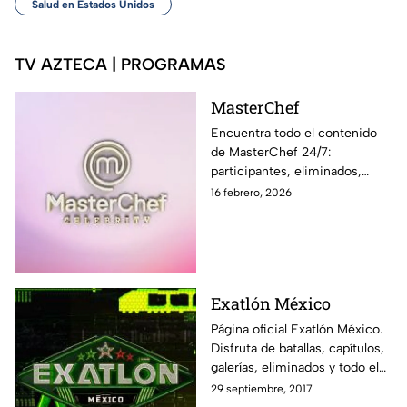
Salud en Estados Unidos
TV AZTECA | PROGRAMAS
MasterChef
Encuentra todo el contenido
de MasterChef 24/7:
participantes, eliminados,
momentos exclusivos, últimas
16 febrero, 2026
noticias y sigue EN VIVO cada
programa en Azteca UNO
Exatlón México
Página oficial Exatlón México.
Disfruta de batallas, capítulos,
galerías, eliminados y todo el
contenido exclusivo fuera de la
29 septiembre, 2017
pantalla de Azteca UNO.