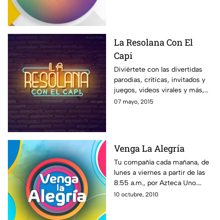
gran equipo comandando por
Pati Chapoy.
La Resolana Con El
Capi
Diviértete con las divertidas
parodias, críticas, invitados y
juegos, videos virales y más,
con el estilo único de El Capi
07 mayo, 2015
Pérez en La Resolana.
Venga La Alegría
Tu compañía cada mañana, de
lunes a viernes a partir de las
8:55 a.m., por Azteca Uno.
Toda la familia de VLA te
10 octubre, 2010
espera. ¡En Venga la Alegría es
tiempo de la diversión!