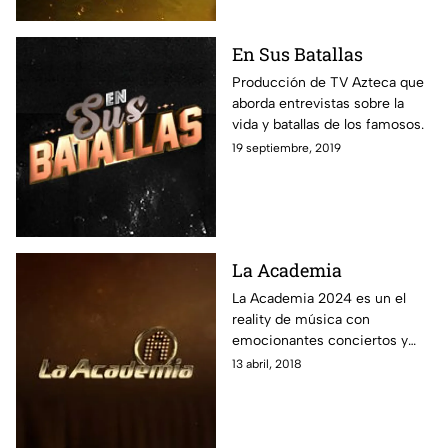
En Sus Batallas
Producción de TV Azteca que
aborda entrevistas sobre la
vida y batallas de los famosos.
19 septiembre, 2019
La Academia
La Academia 2024 es un el
reality de música con
emocionantes conciertos y
críticas, donde jóvenes
13 abril, 2018
cantantes compiten y la gente
vota por su alumno favorito.
Encuentra aquí la transmisión
en vivo 24/7, las últimas