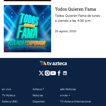
noticias, las mejores fotos y
Todos Quieren Fama
revive los conciertos.
Todos Quieren Fama de lunes
a viernes a las 4:30 p.m.
20 agosto, 2020
en vivo
Azteca 7
adn Noticias
TV Azteca
Noticias
a más +
Azteca UNO
Deportes
TV Azteca Internacional