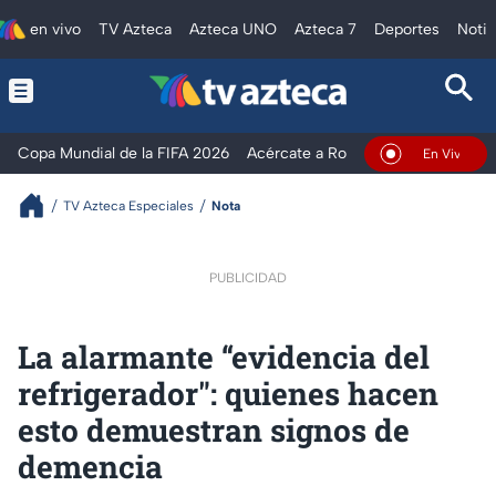
en vivo
TV Azteca
Azteca UNO
Azteca 7
Deportes
Notic
Copa Mundial de la FIFA 2026
Acércate a Rocío
Ventaneando
En Vivo
TV Azteca Especiales
Nota
PUBLICIDAD
La alarmante “evidencia del
refrigerador": quienes hacen
esto demuestran signos de
demencia