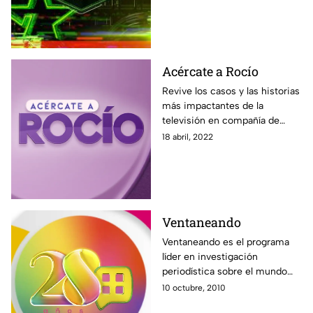
Acércate a Rocío
Revive los casos y las historias
más impactantes de la
televisión en compañía de
Rocío Sánchez Azuara y su
18 abril, 2022
nuevo programa Acércate a
Rocío. Solo por Azteca UNO.
Ventaneando
Ventaneando es el programa
líder en investigación
periodística sobre el mundo
del espectáculo. Noticias,
10 octubre, 2010
entrevistas, exclusivas, con un