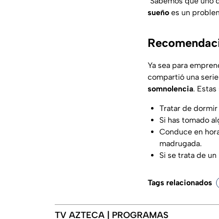
"Sabemos que uno d
sueño
es un problema
Recomendacio
Ya sea para emprende
compartió una seri
somnolencia
. Estas
Tratar de dormir
Si has tomado al
Conduce en horas
madrugada.
Si se trata de u
Tags relacionados
TV AZTECA | PROGRAMAS