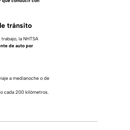
y que conducir con
e tránsito
l trabajo, la NHTSA
ente de auto por
viaje a medianoche o de
 o cada 200 kilómetros.