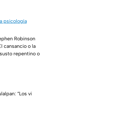
a psicología
Stephen Robinson
El cansancio o la
 susto repentino o
alpan: “Los vi