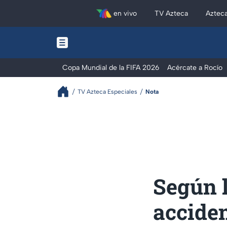
en vivo
TV Azteca
Aztec
Copa Mundial de la FIFA 2026
Acércate a Rocío
TV Azteca Especiales
Nota
Según l
acciden