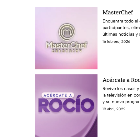
MasterChef
Encuentra todo el
participantes, el
últimas noticias 
Azteca UNO
16 febrero, 2026
Acércate a Ro
Revive los casos y
la televisión en 
y su nuevo program
Azteca UNO.
18 abril, 2022