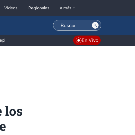
Regionales
Videos
a más +
En Vivo
api
 los
te