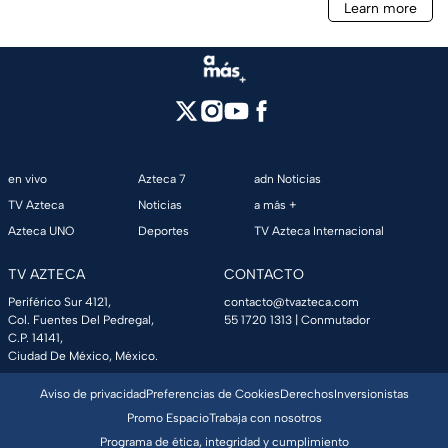
en vivo
Azteca 7
adn Noticias
TV Azteca
Noticias
a más +
Azteca UNO
Deportes
TV Azteca Internacional
TV AZTECA
CONTACTO
Periférico Sur 4121,
contacto@tvazteca.com
Col. Fuentes Del Pedregal,
55 1720 1313
| Conmutador
C.P. 14141,
Ciudad De México, México.
Aviso de privacidad
Preferencias de Cookies
Derechos
Inversionistas
Promo Espacio
Trabaja con nosotros
Programa de ética, integridad y cumplimiento