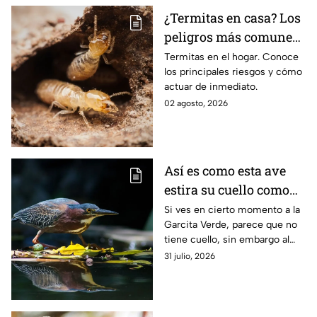
¿Termitas en casa? Los
peligros más comunes
y cómo reaccionar
Termitas en el hogar. Conoce
los principales riesgos y cómo
rápido
actuar de inmediato.
02 agosto, 2026
Así es como esta ave
estira su cuello como
en las caricaturas
Si ves en cierto momento a la
Garcita Verde, parece que no
tiene cuello, sin embargo al
momento de estirarse la
31 julio, 2026
“magia” sucede. Así es como
esta ave lo logra.