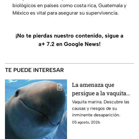
biológicos en países como costa rica, Guatemala y
México es vital para asegurar su supervivencia.
¡No te pierdas nuestro contenido, sigue a
a+ 7.2 en Google News!
TE PUEDE INTERESAR
La amenaza que
persigue a la vaquita
marina: causas y
Vaquita marina. Descubre las
causas y riesgos de su
riesgos de su
inminente desaparición.
inminente
05 agosto, 2026
desaparición