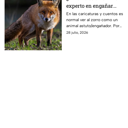
experto en engañar
como dicen los dibujos
En las caricaturas y cuentos es
normal ver al zorro como un
animados?
animal astuto/engañador. Por
eso en esta ocasión se
28 julio, 2026
responderá si esto es parecido
a la vida real.