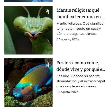
Mantis religiosa: qué
significa tener una en
casa y cómo ayuda a tu
Mantis religiosa. Qué significa
tener este insecto en casa y
huerta
cómo protege tus plantas.
04 agosto, 2026
Pez loro: cómo come,
dónde vive y por qué es
una de las especies
Pez loro. Conoce su hábitat,
alimentación y el extraño papel
más raras del océano
que cumple en el océano.
03 agosto, 2026