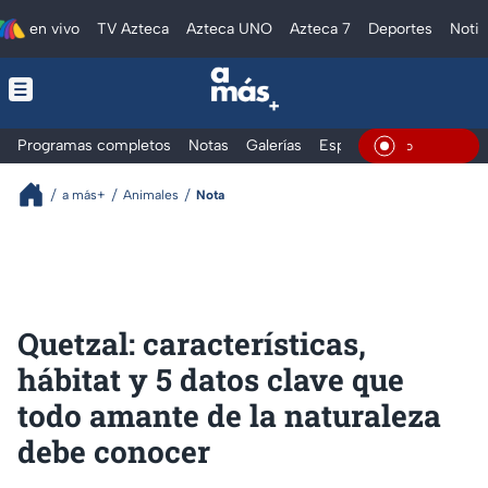
en vivo
TV Azteca
Azteca UNO
Azteca 7
Deportes
Notic
Programas completos
Notas
Galerías
Especiales
En Vivo
a más+
Animales
Nota
Quetzal: características,
hábitat y 5 datos clave que
todo amante de la naturaleza
debe conocer