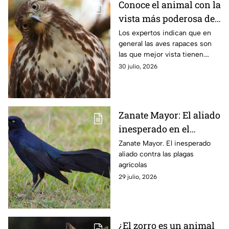
Conoce el animal con la
vista más poderosa del
planeta
Los expertos indican que en
general las aves rapaces son
las que mejor vista tienen.
Esto se debe a sus
30 julio, 2026
necesidades de caza y así lo
explica la ciencia.
Zanate Mayor: El aliado
inesperado en el
control de plagas
Zanate Mayor. El inesperado
aliado contra las plagas
agrícolas
agrícolas
29 julio, 2026
¿El zorro es un animal