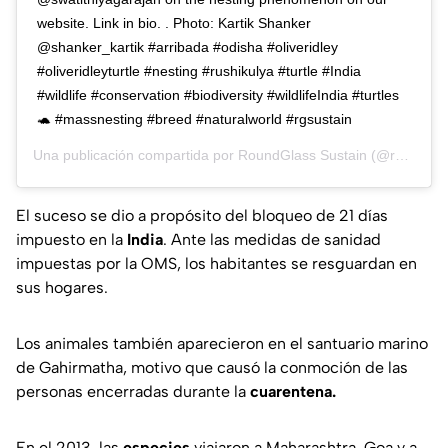
website. Link in bio. . Photo: Kartik Shanker
@shanker_kartik #arribada #odisha #oliveridley
#oliveridleyturtle #nesting #rushikulya #turtle #India
#wildlife #conservation #biodiversity #wildlifeIndia #turtles
🐢 #massnesting #breed #naturalworld #rgsustain
Una publicación compartida por
RoundGlass Sustain
(@rgsustain) el
El suceso se dio a propósito del bloqueo de 21 días
impuesto en la
India
. Ante las medidas de sanidad
impuestas por la OMS, los habitantes se resguardan en
sus hogares.
Los animales también aparecieron en el santuario marino
de Gahirmatha, motivo que causó la conmoción de las
personas encerradas durante la
cuarentena.
En el 2013, las
especies
viajaron a Maharashtra, Goa y a