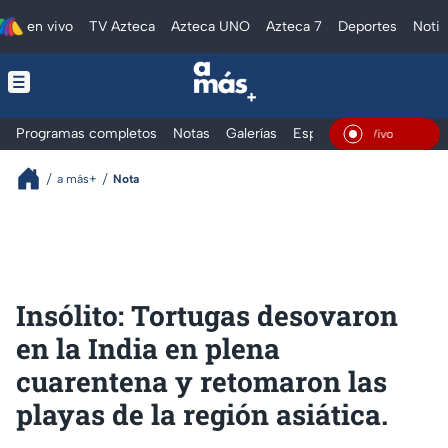
en vivo
TV Azteca
Azteca UNO
Azteca 7
Deportes
Notic
Programas completos
Notas
Galerías
Especiales
En Vivo
a más+
Nota
Insólito: Tortugas desovaron
en la India en plena
cuarentena y retomaron las
playas de la región asiática.