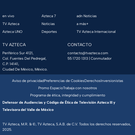
en vivo
Azteca 7
adn Noticias
TV Azteca
Noticias
a más+
Azteca UNO
Deportes
TV Azteca Internacional
TV AZTECA
CONTACTO
Periférico Sur 4121,
contacto@tvazteca.com
Col. Fuentes Del Pedregal,
55 1720 1313
| Conmutador
C.P. 14141,
Ciudad De México, México.
Aviso de privacidad
Preferencias de Cookies
Derechos
Inversionistas
Promo Espacio
Trabaja con nosotros
Programa de ética, integridad y cumplimiento
Defensor de Audiencias y Código de Ética de Televisión Azteca III y
Televisora del Valle de México
TV Azteca, M.R. & ©, TV Azteca, S.A.B. de C.V. Todos los derechos reservados,
2025.