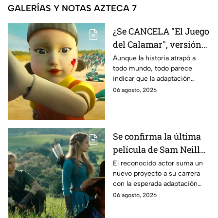
GALERÍAS Y NOTAS AZTECA 7
¿Se CANCELA "El Juego
del Calamar", versión
Estados Unidos? Esto
Aunque la historia atrapó a
todo mundo, todo parece
es lo que se sabe al
indicar que la adaptación
momento
podría ser cancelada:
06 agosto, 2026
Se confirma la última
película de Sam Neill
antes de morir: esto es
El reconocido actor suma un
nuevo proyecto a su carrera
lo que se sabe hasta
con la esperada adaptación
ahora
cinematográfica del popular
06 agosto, 2026
videojuego.