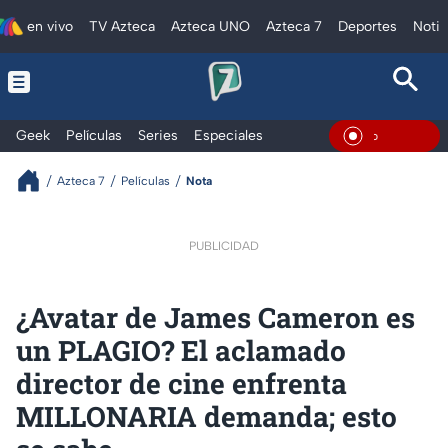
en vivo
TV Azteca
Azteca UNO
Azteca 7
Deportes
Notic
Geek
Películas
Series
Especiales
En Vivo
Azteca 7
Películas
Nota
PUBLICIDAD
¿Avatar de James Cameron es
un PLAGIO? El aclamado
director de cine enfrenta
MILLONARIA demanda; esto