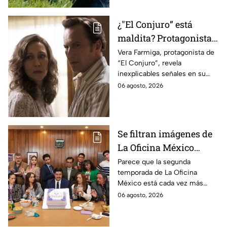
¿"El Conjuro” está
maldita? Protagonista
revela INQUIETANTES
Vera Farmiga, protagonista de
“El Conjuro”, revela
señales en su cuerpo
inexplicables señales en su
durante la grabación de
cuerpo durante el rodaje de la
06 agosto, 2026
la película
película
Se filtran imágenes de
La Oficina México
temporada 2 y un
Parece que la segunda
temporada de La Oficina
detalle desata teorías
México está cada vez más
entre los fans
cerca, pues el elenco ya se
06 agosto, 2026
encuentra en grabaciones y ya
se filtraron las primeras
imágenes del set.