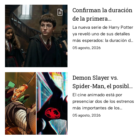
Confirman la duración
de la primera
temporada de Harry
La nueva serie de Harry Potter
ya reveló uno de sus detalles
Potter y emocionará a
más esperados: la duración de
los fans de los libros
la primera temporada basada
05 agosto, 2026
en los libros de J.K. Rowling.
Demon Slayer vs.
Spider-Man, el posible
gran enfrentamiento
El cine animado está por
presenciar dos de los estrenos
en taquilla del 2027
más importantes de los
últimos años.
05 agosto, 2026