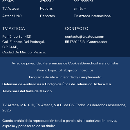
en vivo
Azteca 7
adn Noticias
TV Azteca
Noticias
a más +
Azteca UNO
Deportes
TV Azteca Internacional
TV AZTECA
CONTACTO
Periférico Sur 4121,
contacto@tvazteca.com
Col. Fuentes Del Pedregal,
55 1720 1313
| Conmutador
C.P. 14141,
Ciudad De México, México.
Aviso de privacidad
Preferencias de Cookies
Derechos
Inversionistas
Promo Espacio
Trabaja con nosotros
Programa de ética, integridad y cumplimiento
Defensor de Audiencias y Código de Ética de Televisión Azteca III y
Televisora del Valle de México
TV Azteca, M.R. & ©, TV Azteca, S.A.B. de C.V. Todos los derechos reservados,
2025.
Queda prohibida la reproducción total o parcial sin la autorización previa,
expresa y por escrito de su titular.