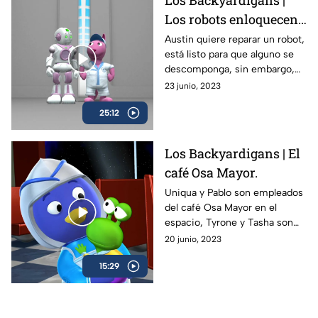
Los Backyardigans |
Los robots enloquecen:
Parte 1.
Austin quiere reparar un robot,
está listo para que alguno se
descomponga, sin embargo,
los robots están muy bien
23 junio, 2023
hechos y no puede mostrar
25:12
sus habilidades.
Los Backyardigans | El
café Osa Mayor.
Uniqua y Pablo son empleados
del café Osa Mayor en el
espacio, Tyrone y Tasha son
policías espaciales y los cuatro
20 junio, 2023
se enfrentarán a un alien
15:29
criminal.