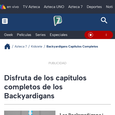
en vivo
TV Azteca
Azteca UNO
Azteca 7
Deportes
Notic
Geek
Películas
Series
Especiales
En Vivo
Azteca 7
Kidsiete
Backyardigans Capítulos Completos
PUBLICIDAD
Disfruta de los capítulos
completos de los
Backyardigans