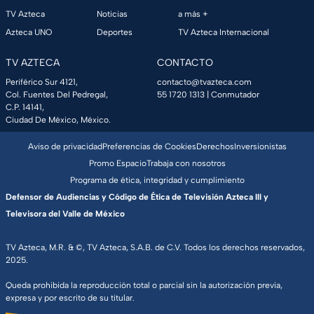
TV Azteca
Noticias
a más +
Azteca UNO
Deportes
TV Azteca Internacional
TV AZTECA
CONTACTO
Periférico Sur 4121,
contacto@tvazteca.com
Col. Fuentes Del Pedregal,
55 1720 1313
| Conmutador
C.P. 14141,
Ciudad De México, México.
Aviso de privacidad
Preferencias de Cookies
Derechos
Inversionistas
Promo Espacio
Trabaja con nosotros
Programa de ética, integridad y cumplimiento
Defensor de Audiencias y Código de Ética de Televisión Azteca III y
Televisora del Valle de México
TV Azteca, M.R. & ©, TV Azteca, S.A.B. de C.V. Todos los derechos reservados,
2025.
Queda prohibida la reproducción total o parcial sin la autorización previa,
expresa y por escrito de su titular.