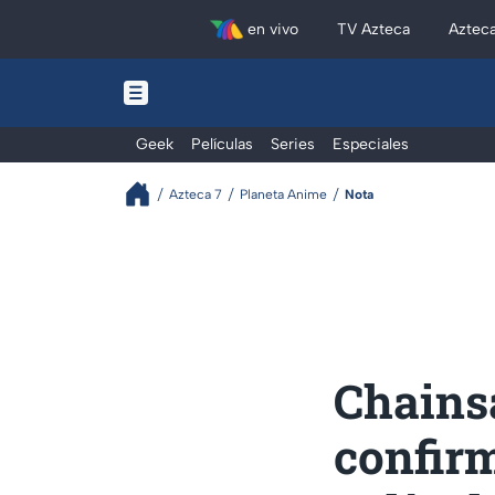
en vivo
TV Azteca
Aztec
Geek
Películas
Series
Especiales
Azteca 7
Planeta Anime
Nota
Chains
confirm