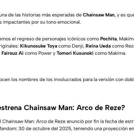
una de las historias más esperadas de
Chainsaw Man
, y es q
s impactantes por su tono emocional.
remos el regreso de personajes icónicos como
Pochita
, Makima
riginales:
Kikunosuke Toya
como Denji,
Reina Ueda
como Rez
,
Fairouz Ai
como Power y
Tomori Kusunoki
como Makima.
cen los nombres de los involucrados para la versión con dobl
estrena Chainsaw Man: Arco de Reze?
al Chainsaw Man: Arco de Reze anunció por fin la fecha de estr
 fandom: 30 de octubre del 2025, teniendo una proyección en