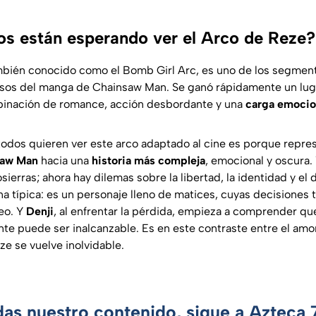
os están esperando ver el Arco de Reze?
mbién conocido como el
Bomb Girl Arc
, es uno de los segmen
sos del manga de Chainsaw Man. Se ganó rápidamente un luga
mbinación de romance, acción desbordante y una
carga emocio
todos quieren ver este arco adaptado al cine es porque repres
saw Man
hacia una
historia más compleja
, emocional y oscura. 
ierras; ahora hay dilemas sobre la libertad, la identidad y el
na típica: es un personaje lleno de matices, cuyas decisiones 
eo. Y
Denji
, al enfrentar la pérdida, empieza a comprender qu
nte puede ser inalcanzable. Es en este contraste entre el amor
ze se vuelve inolvidable.
das nuestro contenido, sigue a Azteca