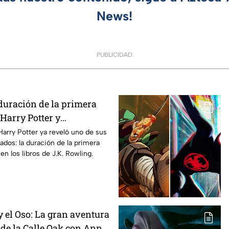
News!
PUBLICIDAD
duración de la primera
Harry Potter y
os fans de los libros
Harry Potter ya reveló uno de sus
ados: la duración de la primera
n los libros de J.K. Rowling.
 el Oso: La gran aventura
 de la Calle Oak con Anne