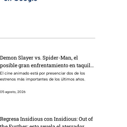
Demon Slayer vs. Spider-Man, el
posible gran enfrentamiento en taquilla
del 2027
El cine animado está por presenciar dos de los
estrenos más importantes de los últimos años.
05 agosto, 2026
Regresa Insidious con Insidious: Out of
the Further; esto revela el aterrador