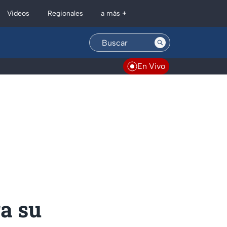
Regionales
Videos
a más +
En Vivo
ra su