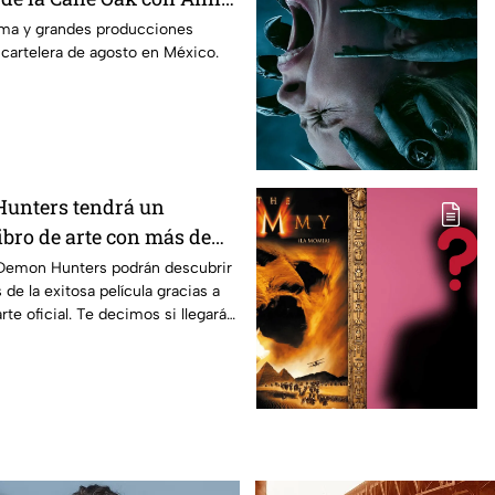
 es la lista completa de
rama y grandes producciones
 cartelera de agosto en México.
n cines para agosto de
co
unters tendrá un
ibro de arte con más de
nes inéditas: ¿se venderá
Demon Hunters podrán descubrir
 de la exitosa película gracias a
rte oficial. Te decimos si llegará a