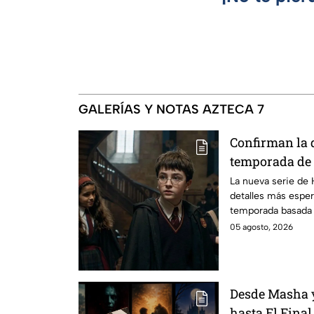
GALERÍAS Y NOTAS AZTECA 7
Confirman la 
temporada de 
emocionará a l
La nueva serie de 
detalles más esper
temporada basada e
05 agosto, 2026
Desde Masha y
hasta El Final