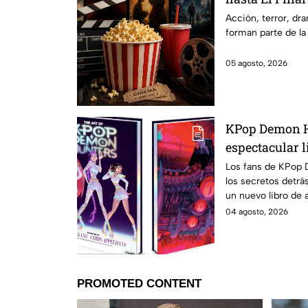
Hathaway. Esta
Acción, terror, d
forman parte de la
los estrenos e
2026 en Méxi
05 agosto, 2026
KPop Demon H
espectacular l
500 ilustracio
Los fans de KPop 
los secretos detrás
en México?
un nuevo libro de a
México.
04 agosto, 2026