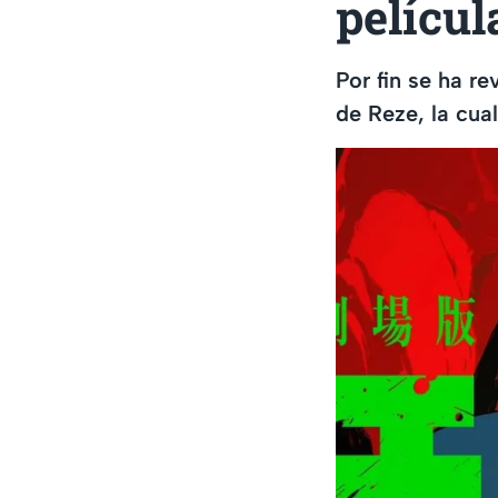
películ
Por fin se ha r
de Reze, la cua