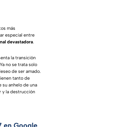
tos más
r especial entre
nal devastadora
.
enta la transición
Ya no se trata solo
 deseo de ser amado.
tienen tanto de
e su anhelo de una
 y la destrucción
 7 en Google