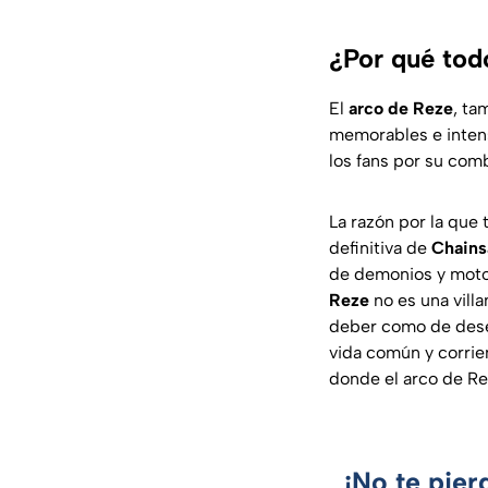
¿Por qué tod
El
arco de Reze
, ta
memorables e inten
los fans por su co
La razón por la que 
definitiva de
Chain
de demonios y motos
Reze
no es una villa
deber como de des
vida común y corrie
donde el arco de Re
¡No te pier