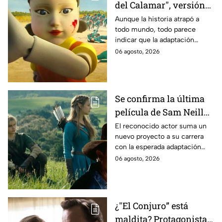
del Calamar", versión
Estados Unidos? Esto
Aunque la historia atrapó a
todo mundo, todo parece
es lo que se sabe al
indicar que la adaptación
momento
podría ser cancelada:
06 agosto, 2026
Se confirma la última
película de Sam Neill
antes de morir: esto es
El reconocido actor suma un
nuevo proyecto a su carrera
lo que se sabe hasta
con la esperada adaptación
ahora
cinematográfica del popular
06 agosto, 2026
videojuego.
¿"El Conjuro” está
maldita? Protagonista