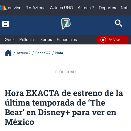
en vivo
TV Azteca
Azteca UNO
Azteca 7
Deportes
Notic
Geek
Películas
Series
Especiales
En Vivo
Azteca 7
Series A7
Nota
PUBLICIDAD
Hora EXACTA de estreno de la
última temporada de ‘The
Bear’ en Disney+ para ver en
México