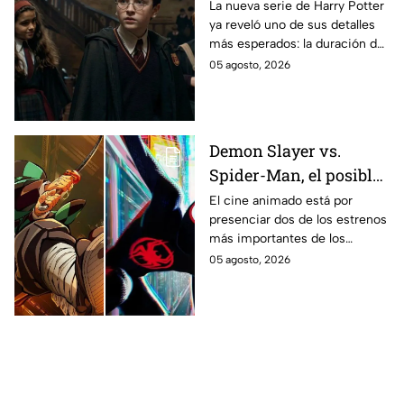
temporada de Harry
La nueva serie de Harry Potter
ya reveló uno de sus detalles
Potter y emocionará a
más esperados: la duración de
los fans de los libros
la primera temporada basada
05 agosto, 2026
en los libros de J.K. Rowling.
Demon Slayer vs.
Spider-Man, el posible
gran enfrentamiento
El cine animado está por
presenciar dos de los estrenos
en taquilla del 2027
más importantes de los
últimos años.
05 agosto, 2026