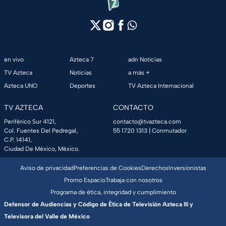
en vivo
Azteca 7
adn Noticias
TV Azteca
Noticias
a más +
Azteca UNO
Deportes
TV Azteca Internacional
TV AZTECA
CONTACTO
Periférico Sur 4121,
contacto@tvazteca.com
Col. Fuentes Del Pedregal,
55 1720 1313
| Conmutador
C.P. 14141,
Ciudad De México, México.
Aviso de privacidad
Preferencias de Cookies
Derechos
Inversionistas
Promo Espacio
Trabaja con nosotros
Programa de ética, integridad y cumplimiento
Defensor de Audiencias y Código de Ética de Televisión Azteca III y
Televisora del Valle de México