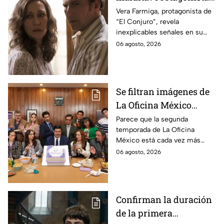
revela INQUIETANTES
Vera Farmiga, protagonista de
“El Conjuro”, revela
señales en su cuerpo
inexplicables señales en su
durante la grabación de
cuerpo durante el rodaje de la
06 agosto, 2026
la película
película
Se filtran imágenes de
La Oficina México
temporada 2 y un
Parece que la segunda
temporada de La Oficina
detalle desata teorías
México está cada vez más
entre los fans
cerca, pues el elenco ya se
06 agosto, 2026
encuentra en grabaciones y ya
se filtraron las primeras
imágenes del set.
Confirman la duración
de la primera