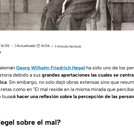
 16:05
| Actualizado 🕑 16:06
1 minuto lectura
o
a alemán
Georg Wilhelm Friedrich Hegel
ha sido uno de los p
istoria debido a sus
grandes aportaciones las cuales se centr
tica
. Sin embargo, no solo dejó obras extensas sino que resum
ncretas como en
"El mal reside en la misma mirada que percibe 
 bus
có hacer una reflexión sobre la percepción de las person
egel sobre el mal?