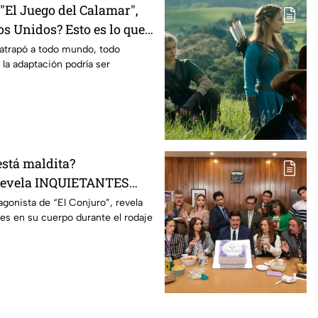
El Juego del Calamar",
s Unidos? Esto es lo que
mento
 atrapó a todo mundo, todo
 la adaptación podría ser
está maldita?
 revela INQUIETANTES
 cuerpo durante la
agonista de “El Conjuro”, revela
les en su cuerpo durante el rodaje
a película