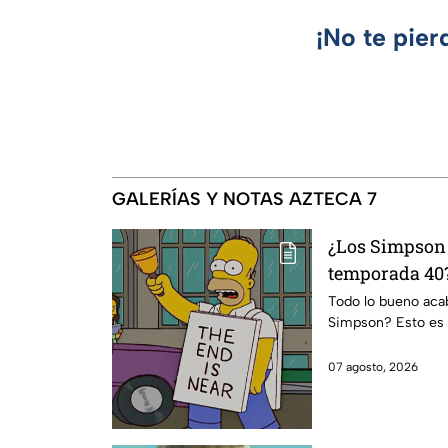
¡No te pier
GALERÍAS Y NOTAS AZTECA 7
¿Los Simpson 
temporada 40?
da IMPACTANT
Todo lo bueno acaba
Simpson? Esto es 
07 agosto, 2026