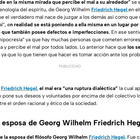
ide en la misma mirada que percibe el mal a su alrededor"
se e
nología del espíritu
, de Georg Wilhelm
Friedrich Hegel
en el
ue el verdadero mal nace de juzgar a los demás así como que
l”, e
n realidad se está poniendo a ella misma en un lugar por
 que también posee defectos e imperfecciones
. En ese sent
“hipocresía” ya que hay muchas personas que cometen errores
ica y percibe el mal por todos lados. Lo anterior hace que
los s
ya que lo que tienen que hacer es tomar acción ante los pro
PUBLICIDAD
m
Friedrich Hegel
,
el mal era “una ruptura dialéctica”
la cual 
y pone sus deseos y voluntades por encima de del colectivo l
re el orden racional y ético de la sociedad.
a esposa de Georg Wilhelm Friedrich Heg
e la esposa del filósofo Georg Wilhelm
Friedrich Hegel
.
Fue c