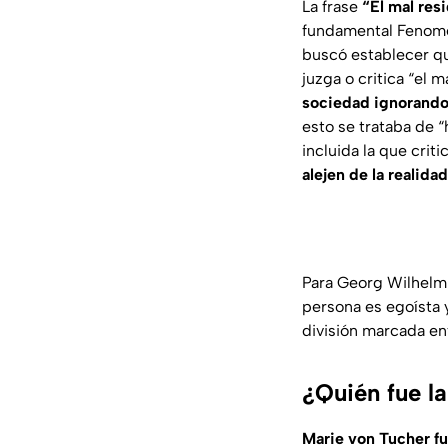
La frase
“El mal res
fundamental
Fenome
buscó establecer q
juzga o critica “el ma
sociedad ignorando
esto se trataba de 
incluida la que crit
alejen de la realidad
Para Georg Wilhel
persona es egoísta 
división marcada ent
¿Quién fue l
Marie von Tucher fu