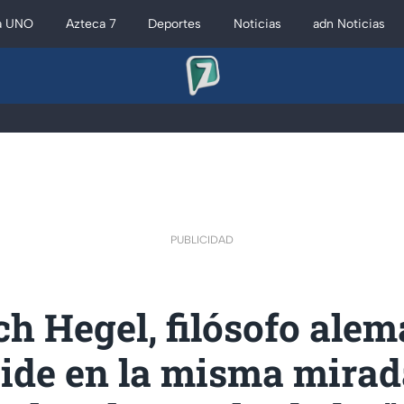
a UNO
Azteca 7
Deportes
Noticias
adn Noticias
PUBLICIDAD
ch Hegel, filósofo alem
side en la misma mirad