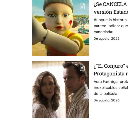
¿Se CANCELA "
versión Estado
se sabe al mo
Aunque la historia
parece indicar que
cancelada:
06 agosto, 2026
¿"El Conjuro” 
Protagonista
señales en su
Vera Farmiga, prot
inexplicables seña
grabación de l
de la película
06 agosto, 2026