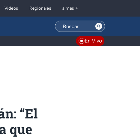
Regionales
Videos
a más +
En Vivo
án: “El
a que