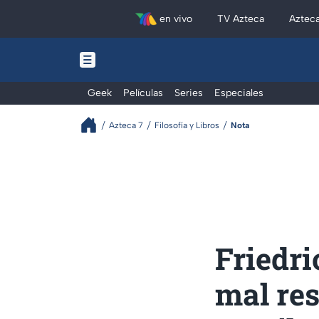
en vivo
TV Azteca
Aztec
Geek
Películas
Series
Especiales
Azteca 7
Filosofía y Libros
Nota
Friedri
mal re