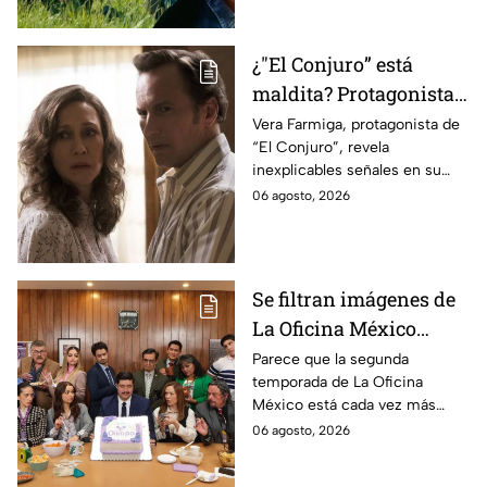
¿"El Conjuro” está
maldita? Protagonista
revela INQUIETANTES
Vera Farmiga, protagonista de
“El Conjuro”, revela
señales en su cuerpo
inexplicables señales en su
durante la grabación de
cuerpo durante el rodaje de la
06 agosto, 2026
la película
película
Se filtran imágenes de
La Oficina México
temporada 2 y un
Parece que la segunda
temporada de La Oficina
detalle desata teorías
México está cada vez más
entre los fans
cerca, pues el elenco ya se
06 agosto, 2026
encuentra en grabaciones y ya
se filtraron las primeras