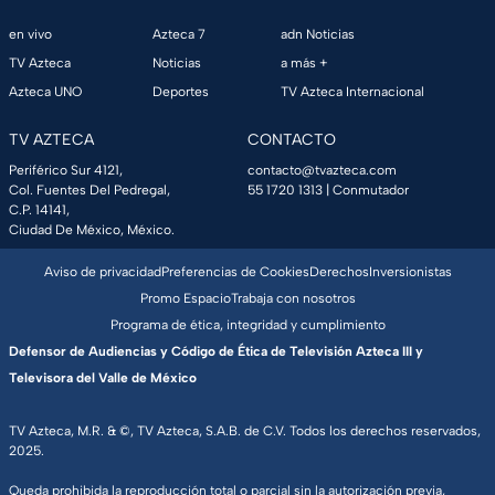
en vivo
Azteca 7
adn Noticias
TV Azteca
Noticias
a más +
Azteca UNO
Deportes
TV Azteca Internacional
TV AZTECA
CONTACTO
Periférico Sur 4121,
contacto@tvazteca.com
Col. Fuentes Del Pedregal,
55 1720 1313
| Conmutador
C.P. 14141,
Ciudad De México, México.
Aviso de privacidad
Preferencias de Cookies
Derechos
Inversionistas
Promo Espacio
Trabaja con nosotros
Programa de ética, integridad y cumplimiento
Defensor de Audiencias y Código de Ética de Televisión Azteca III y
Televisora del Valle de México
TV Azteca, M.R. & ©, TV Azteca, S.A.B. de C.V. Todos los derechos reservados,
2025.
Queda prohibida la reproducción total o parcial sin la autorización previa,