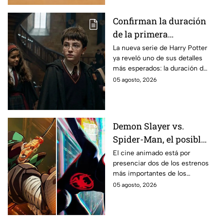
imágenes del set.
Confirman la duración
de la primera
temporada de Harry
La nueva serie de Harry Potter
ya reveló uno de sus detalles
Potter y emocionará a
más esperados: la duración de
los fans de los libros
la primera temporada basada
05 agosto, 2026
en los libros de J.K. Rowling.
Demon Slayer vs.
Spider-Man, el posible
gran enfrentamiento
El cine animado está por
presenciar dos de los estrenos
en taquilla del 2027
más importantes de los
últimos años.
05 agosto, 2026