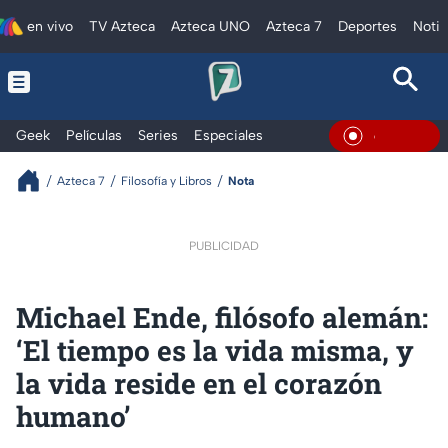
en vivo
TV Azteca
Azteca UNO
Azteca 7
Deportes
Notic
Geek
Películas
Series
Especiales
En Vivo
Azteca 7
Filosofía y Libros
Nota
PUBLICIDAD
Michael Ende, filósofo alemán:
‘El tiempo es la vida misma, y ​​
la vida reside en el corazón
humano’