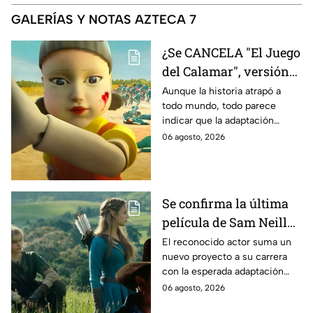
GALERÍAS Y NOTAS AZTECA 7
¿Se CANCELA "El Juego
del Calamar", versión
Estados Unidos? Esto
Aunque la historia atrapó a
todo mundo, todo parece
es lo que se sabe al
indicar que la adaptación
momento
podría ser cancelada:
06 agosto, 2026
Se confirma la última
película de Sam Neill
antes de morir: esto es
El reconocido actor suma un
nuevo proyecto a su carrera
lo que se sabe hasta
con la esperada adaptación
ahora
cinematográfica del popular
06 agosto, 2026
videojuego.