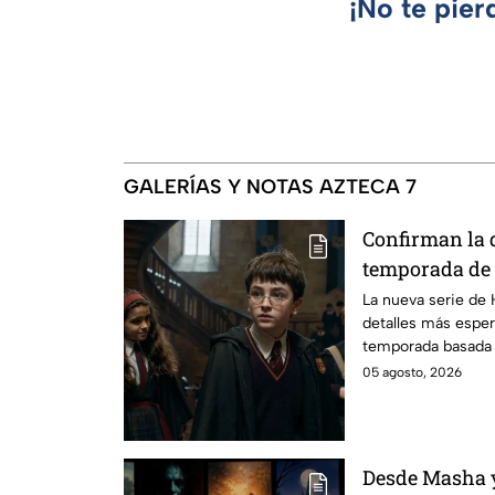
¡No te pier
GALERÍAS Y NOTAS AZTECA 7
Confirman la 
temporada de 
emocionará a l
La nueva serie de 
detalles más esper
temporada basada e
05 agosto, 2026
Desde Masha y