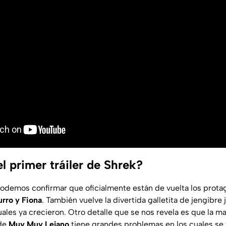
l primer tráiler de Shrek?
odemos confirmar que oficialmente están de vuelta los protag
urro y Fiona
. También vuelve la divertida galletita de jengibre 
cuales ya crecieron. Otro detalle que se nos revela es que la m
 de
Muy Muy Lejano
tiene grandes problemas en los cuales se 