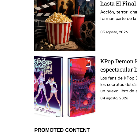
hasta El Final
Hathaway. Esta
Acción, terror, d
forman parte de la
los estrenos e
2026 en Méxi
05 agosto, 2026
KPop Demon H
espectacular l
500 ilustracio
Los fans de KPop 
los secretos detrás
en México?
un nuevo libro de a
México.
04 agosto, 2026