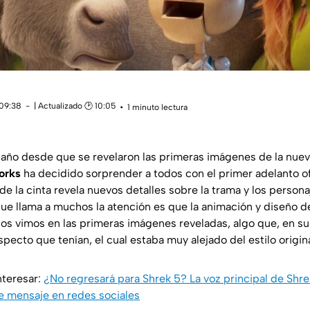
 09:38
| Actualizado 🕑 10:05
1 minuto lectura
año desde que se revelaron las primeras imágenes de la nuev
orks
ha decidido sorprender a todos con el primer adelanto of
de la cinta revela nuevos detalles sobre la trama y los perso
que llama a muchos la atención es que la animación y diseño d
los vimos en las primeras imágenes reveladas, algo que, en 
aspecto que tenían, el cual estaba muy alejado del estilo origina
nteresar:
¿No regresará para Shrek 5? La voz principal de Shr
e mensaje en redes sociales