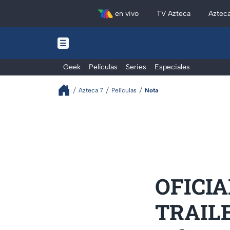
en vivo
TV Azteca
Aztec
Geek
Películas
Series
Especiales
Azteca 7
Películas
Nota
OFICIA
TRAILE