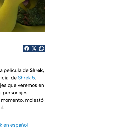
a película de
Shrek
,
icial de
Shrek 5
.
najes que veremos en
e personajes
su momento, molestó
l.
ek en español