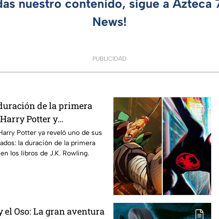
das nuestro contenido, sigue a Azteca
News!
PUBLICIDAD
duración de la primera
Harry Potter y
os fans de los libros
Harry Potter ya reveló uno de sus
ados: la duración de la primera
n los libros de J.K. Rowling.
 el Oso: La gran aventura