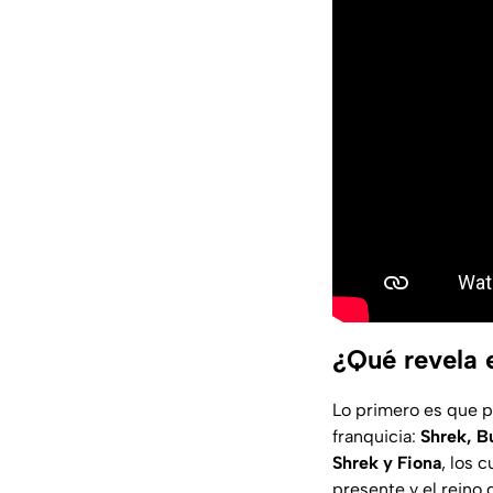
¿Qué revela e
Lo primero es que p
franquicia:
Shrek, B
Shrek y Fiona
, los 
presente y el reino