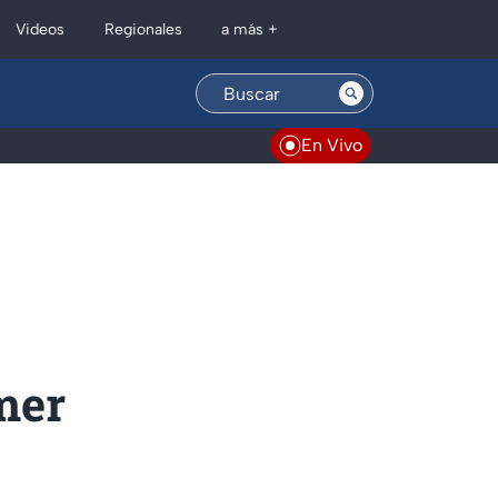
Regionales
Videos
a más +
En Vivo
mer