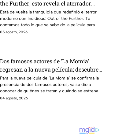
the Further; esto revela el aterrador
primer tráiler
Está de vuelta la franquicia que redefinió el terror
moderno con Insidious: Out of the Further. Te
contamos todo lo que se sabe de la película para
que no te la pierdas.
05 agosto, 2026
Dos famosos actores de 'La Momia'
regresan a la nueva película; descubre
de quiénes se tratan
Para la nueva película de ‘La Momia’ se confirma la
presencia de dos famosos actores, ya se dio a
conocer de quiénes se tratan y cuándo se estrena
04 agosto, 2026