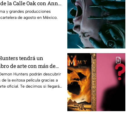
 de la Calle Oak con Anne
 es la lista completa de
rama y grandes producciones
 cartelera de agosto en México.
n cines para agosto de
co
unters tendrá un
ibro de arte con más de
nes inéditas: ¿se venderá
Demon Hunters podrán descubrir
 de la exitosa película gracias a
rte oficial. Te decimos si llegará a