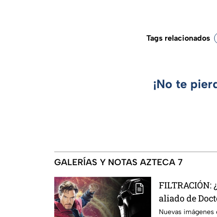
Tags relacionados
¡No te pier
GALERÍAS Y NOTAS AZTECA 7
FILTRACIÓN: ¿
aliado de Doc
Doomsday? Est
Nuevas imágenes q