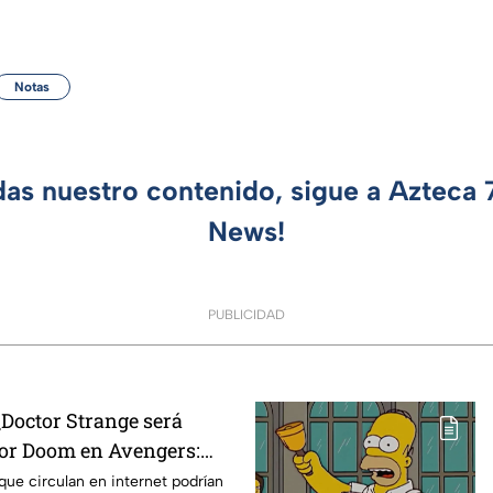
Notas
das nuestro contenido, sigue a Azteca
News!
PUBLICIDAD
Doctor Strange será
tor Doom en Avengers:
o revelan las nuevas
ue circulan en internet podrían