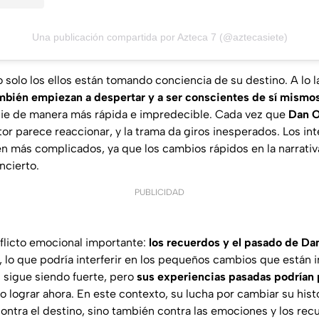
Una publicación compartida por Azteca 7 (@aztecasiete)
 solo los ellos están tomando conciencia de su destino. A lo l
mbién empiezan a despertar y a ser conscientes de sí mismo
bie de manera más rápida e impredecible. Cada vez que
Dan O
ritor parece reaccionar, y la trama da giros inesperados. Los in
en más complicados, ya que los cambios rápidos en la narrativ
ncierto.
PUBLICIDAD
flicto emocional importante:
los recuerdos y el pasado de Da
, lo que podría interferir en los pequeños cambios que están 
s sigue siendo fuerte, pero
sus experiencias pasadas podrían 
 lograr ahora. En este contexto, su lucha por cambiar su hist
contra el destino, sino también contra las emociones y los re