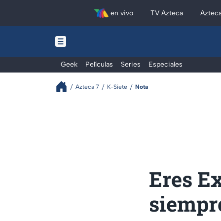
en vivo
TV Azteca
Aztec
Geek
Películas
Series
Especiales
Azteca 7
K-Siete
Nota
Eres Ex
siempre