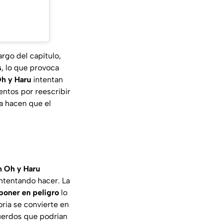
argo del capítulo,
s
, lo que provoca
h y Haru
intentan
tentos por reescribir
a hacen que el
n Oh y Haru
intentando hacer. La
poner en peligro
lo
oria se convierte en
cuerdos que podrían