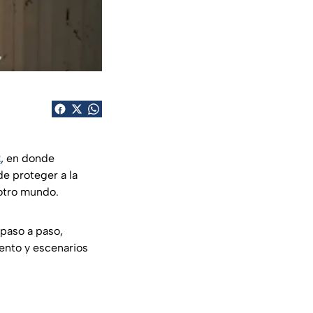
2
, en donde
e proteger a la
otro mundo.
paso a paso,
iento y escenarios