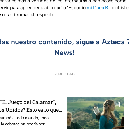
ntarios más divertidos de los internautas dicen cosas como: 
rvir para aprender a abordar
" o "
Escogió
mi Línea B
, lo chist
re otras bromas al respecto.
das nuestro contenido, sigue a Azteca
News!
PUBLICIDAD
El Juego del Calamar",
s Unidos? Esto es lo que
mento
 atrapó a todo mundo, todo
 la adaptación podría ser