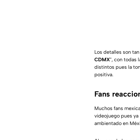
Los detalles son ta
CDMX
"
, con todas 
distintos pues la t
positiva.
Fans reaccio
Muchos
fans
mexica
videojuego pues ya
ambientado en Méxi