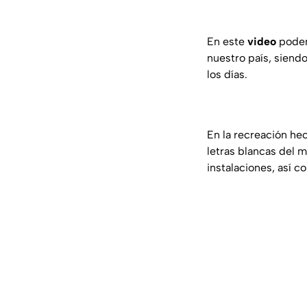
En este
video
podem
nuestro país, siend
los días.
En la recreación he
letras blancas del m
instalaciones, así c