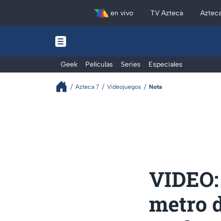
en vivo
TV Azteca
Aztec
Geek
Películas
Series
Especiales
Azteca 7
Videojuegos
Nota
VIDEO: 
metro d