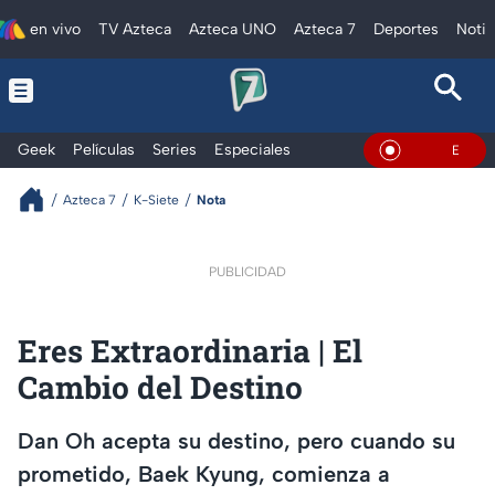
en vivo
TV Azteca
Azteca UNO
Azteca 7
Deportes
Notic
Geek
Películas
Series
Especiales
En Vivo
Azteca 7
K-Siete
Nota
PUBLICIDAD
Eres Extraordinaria | El
Cambio del Destino
Dan Oh acepta su destino, pero cuando su
prometido, Baek Kyung, comienza a