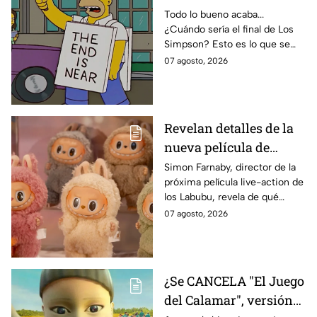
temporada 40? Actriz
Todo lo bueno acaba...
¿Cuándo sería el final de Los
de Bart Simpson da
Simpson? Esto es lo que se
IMPACTANTE
sabe:
07 agosto, 2026
declaración
Revelan detalles de la
nueva película de
Labubu: de qué tratará
Simon Farnaby, director de la
próxima película live-action de
y cuándo se estrena
los Labubu, revela de qué
tratará la cinta. Aquí te
07 agosto, 2026
contamos los detalles.
¿Se CANCELA "El Juego
del Calamar", versión