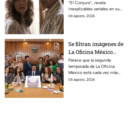
“El Conjuro”, revela
señales en su cuerpo
inexplicables señales en su
durante la grabación de
cuerpo durante el rodaje de la
06 agosto, 2026
la película
película
Se filtran imágenes de
La Oficina México
temporada 2 y un
Parece que la segunda
temporada de La Oficina
detalle desata teorías
México está cada vez más
entre los fans
cerca, pues el elenco ya se
06 agosto, 2026
encuentra en grabaciones y ya
se filtraron las primeras
imágenes del set.