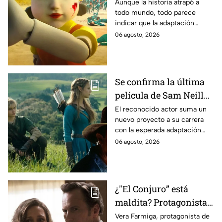
Estados Unidos? Esto
Aunque la historia atrapó a
todo mundo, todo parece
es lo que se sabe al
indicar que la adaptación
momento
podría ser cancelada:
06 agosto, 2026
Se confirma la última
película de Sam Neill
antes de morir: esto es
El reconocido actor suma un
nuevo proyecto a su carrera
lo que se sabe hasta
con la esperada adaptación
ahora
cinematográfica del popular
06 agosto, 2026
videojuego.
¿"El Conjuro” está
maldita? Protagonista
revela INQUIETANTES
Vera Farmiga, protagonista de