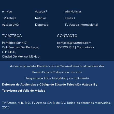
en vivo
Azteca 7
adn Noticias
TV Azteca
Noticias
a más +
Azteca UNO
Deportes
TV Azteca Internacional
TV AZTECA
CONTACTO
Periférico Sur 4121,
contacto@tvazteca.com
Col. Fuentes Del Pedregal,
55 1720 1313
| Conmutador
C.P. 14141,
Ciudad De México, México.
Aviso de privacidad
Preferencias de Cookies
Derechos
Inversionistas
Promo Espacio
Trabaja con nosotros
Programa de ética, integridad y cumplimiento
Defensor de Audiencias y Código de Ética de Televisión Azteca III y
Televisora del Valle de México
TV Azteca, M.R. & ©, TV Azteca, S.A.B. de C.V. Todos los derechos reservados,
2025.