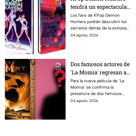
tendrá un espectacular
libro de arte con más de
Los fans de KPop Demon
Hunters podrán descubrir los
500 ilustraciones
secretos detrás de la exitosa
inéditas: ¿se venderá
película gracias a un nuevo
04 agosto, 2026
en México?
libro de arte oficial. Te
decimos si llegará a México.
Dos famosos actores de
'La Momia' regresan a
la nueva película;
Para la nueva película de ‘La
Momia’ se confirma la
descubre de quiénes se
presencia de dos famosos
tratan
actores, ya se dio a conocer
04 agosto, 2026
de quiénes se tratan y cuándo
se estrena