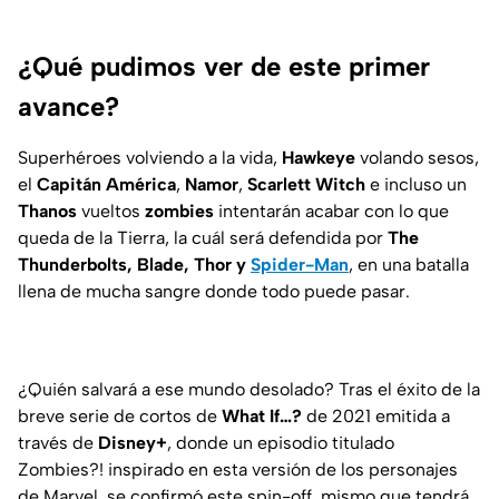
¿Qué pudimos ver de este primer
avance?
Superhéroes volviendo a la vida,
Hawkeye
volando sesos,
el
Capitán América
,
Namor
,
Scarlett Witch
e incluso un
Thanos
vueltos
zombies
intentarán acabar con lo que
queda de la Tierra, la cuál será defendida por
The
Thunderbolts, Blade, Thor y
Spider-Man
, en una batalla
llena de mucha sangre donde todo puede pasar.
¿Quién salvará a ese mundo desolado? Tras el éxito de la
breve serie de cortos de
What If…?
de 2021 emitida a
través de
Disney+
, donde un episodio titulado
Zombies?!
inspirado en esta versión de los personajes
de Marvel, se confirmó este
spin-off,
mismo que tendrá