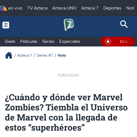
en vivo
TV Azteca
Azteca UNO
Azteca 7
Deportes
Notic
Geek
Películas
Series
Especiales
En Vivo
Azteca 7
Series A7
Nota
PUBLICIDAD
¿Cuándo y dónde ver Marvel
Zombies? Tiembla el Universo
de Marvel con la llegada de
estos “superhéroes”