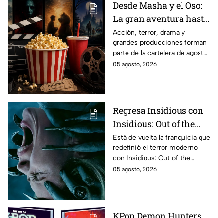
Desde Masha y el Oso:
La gran aventura hasta
El Final de la Calle Oak
Acción, terror, drama y
grandes producciones forman
con Anne Hathaway.
parte de la cartelera de agosto
Esta es la lista
en México.
05 agosto, 2026
completa de los
estrenos en cines para
agosto de 2026 en
México
Regresa Insidious con
Insidious: Out of the
Further; esto revela el
Está de vuelta la franquicia que
redefinió el terror moderno
aterrador primer tráiler
con Insidious: Out of the
Further. Te contamos todo lo
05 agosto, 2026
que se sabe de la película para
que no te la pierdas.
KPop Demon Hunters