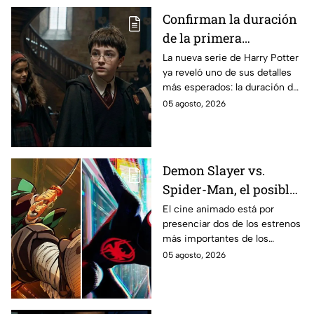
Confirman la duración
de la primera
temporada de Harry
La nueva serie de Harry Potter
ya reveló uno de sus detalles
Potter y emocionará a
más esperados: la duración de
los fans de los libros
la primera temporada basada
05 agosto, 2026
en los libros de J.K. Rowling.
Demon Slayer vs.
Spider-Man, el posible
gran enfrentamiento
El cine animado está por
presenciar dos de los estrenos
en taquilla del 2027
más importantes de los
últimos años.
05 agosto, 2026