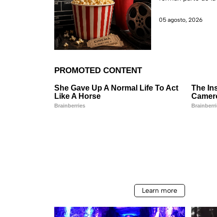
los estrenos e
2026 en Méxi
05 agosto, 2026