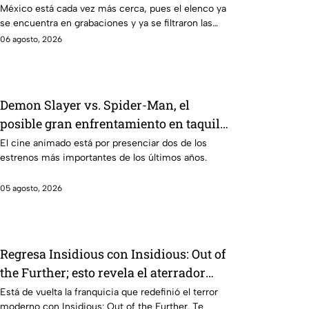
México está cada vez más cerca, pues el elenco ya
se encuentra en grabaciones y ya se filtraron las
primeras imágenes del set.
06 agosto, 2026
Demon Slayer vs. Spider-Man, el
posible gran enfrentamiento en taquilla
del 2027
El cine animado está por presenciar dos de los
estrenos más importantes de los últimos años.
05 agosto, 2026
Regresa Insidious con Insidious: Out of
the Further; esto revela el aterrador
primer tráiler
Está de vuelta la franquicia que redefinió el terror
moderno con Insidious: Out of the Further. Te