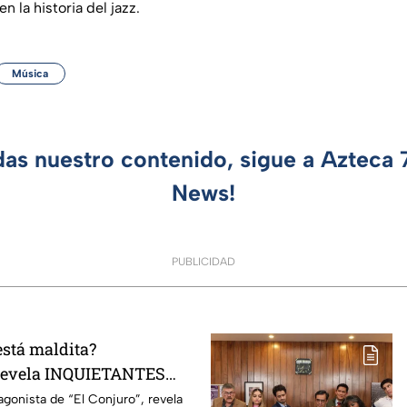
n la historia del jazz.
Música
das nuestro contenido, sigue a Azteca
News!
PUBLICIDAD
está maldita?
 revela INQUIETANTES
 cuerpo durante la
agonista de “El Conjuro”, revela