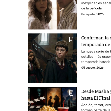
inexplicables seña
grabación de l
de la película
06 agosto, 2026
Confirman la 
temporada de 
emocionará a l
La nueva serie de 
detalles más esper
temporada basada e
05 agosto, 2026
Desde Masha y
hasta El Final
Hathaway. Esta
Acción, terror, d
forman parte de la