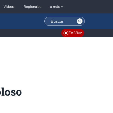
Regionales
Videos
a más +
En Vivo
oloso