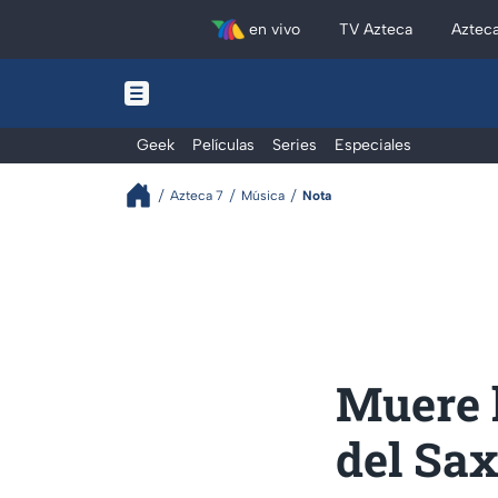
en vivo
TV Azteca
Aztec
Geek
Películas
Series
Especiales
Azteca 7
Música
Nota
Muere l
del Sax