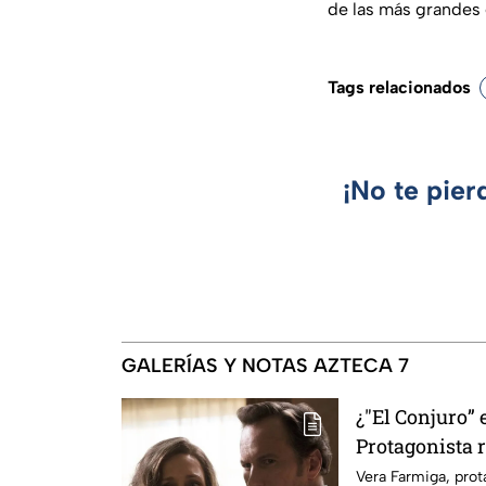
de las más grandes e
Tags relacionados
¡No te pier
GALERÍAS Y NOTAS AZTECA 7
¿"El Conjuro” 
Protagonista
señales en su
Vera Farmiga, prot