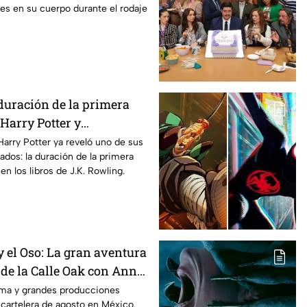
les en su cuerpo durante el rodaje
a película
duración de la primera
Harry Potter y
os fans de los libros
Harry Potter ya reveló uno de sus
ados: la duración de la primera
n los libros de J.K. Rowling.
 el Oso: La gran aventura
 de la Calle Oak con Anne
 es la lista completa de
rama y grandes producciones
 cartelera de agosto en México.