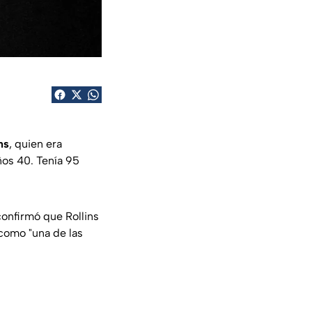
ns
, quien era
ños 40. Tenía 95
onfirmó que Rollins
como "una de las