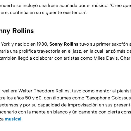
 muerte se incluyó una frase acuñada por el músico: "Creo qu
re, continúa en su siguiente existencia".
nny Rollins
 York y nacido en 1930,
Sonny Rollins
tuvo su primer saxofón a
aría una prolífica trayectoria en el jazz, en la cual lanzó má
también llegó a colaborar con artistas como Miles Davis, Char
real era Walter Theodore Rollins, tuvo como mentor al piani
ntre los años 50 y 60, con álbumes como "Saxophone Colossus"
extensos y por su capacidad de improvisación en sus presenta
escenario con la mente en blanco y únicamente con cierta cons
eza
musical
.