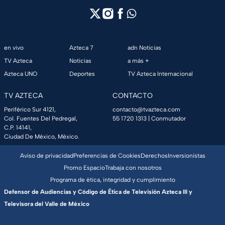
en vivo
Azteca 7
adn Noticias
TV Azteca
Noticias
a más +
Azteca UNO
Deportes
TV Azteca Internacional
TV AZTECA
CONTACTO
Periférico Sur 4121,
contacto@tvazteca.com
Col. Fuentes Del Pedregal,
55 1720 1313
| Conmutador
C.P. 14141,
Ciudad De México, México.
Aviso de privacidad
Preferencias de Cookies
Derechos
Inversionistas
Promo Espacio
Trabaja con nosotros
Programa de ética, integridad y cumplimiento
Defensor de Audiencias y Código de Ética de Televisión Azteca III y
Televisora del Valle de México