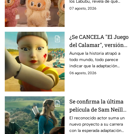
los Labubu, revela de qué
tratará la cinta. Aquí te
07 agosto, 2026
contamos los detalles.
¿Se CANCELA "El Juego
del Calamar", versión
Estados Unidos? Esto
Aunque la historia atrapó a
todo mundo, todo parece
es lo que se sabe al
indicar que la adaptación
momento
podría ser cancelada:
06 agosto, 2026
Se confirma la última
película de Sam Neill
antes de morir: esto es
El reconocido actor suma un
nuevo proyecto a su carrera
lo que se sabe hasta
con la esperada adaptación
ahora