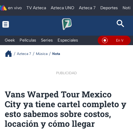
en vivo
TV Azteca
Azteca UNO
Azteca 7
Deportes
Notic
Geek
Películas
Series
Especiales
En Vivo
Azteca 7
Música
Nota
PUBLICIDAD
Vans Warped Tour Mexico
City ya tiene cartel completo y
esto sabemos sobre costos,
locación y cómo llegar