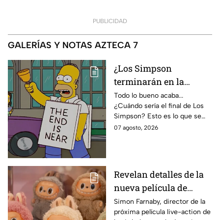
PUBLICIDAD
GALERÍAS Y NOTAS AZTECA 7
¿Los Simpson
terminarán en la
temporada 40? Actriz
Todo lo bueno acaba...
¿Cuándo sería el final de Los
de Bart Simpson da
Simpson? Esto es lo que se
IMPACTANTE
sabe:
07 agosto, 2026
declaración
Revelan detalles de la
nueva película de
Labubu: de qué tratará
Simon Farnaby, director de la
próxima película live-action de
y cuándo se estrena