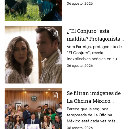
cinematográfica del popular
06 agosto, 2026
videojuego.
¿"El Conjuro” está
maldita? Protagonista
revela INQUIETANTES
Vera Farmiga, protagonista de
“El Conjuro”, revela
señales en su cuerpo
inexplicables señales en su
durante la grabación de
cuerpo durante el rodaje de la
06 agosto, 2026
la película
película
Se filtran imágenes de
La Oficina México
temporada 2 y un
Parece que la segunda
temporada de La Oficina
detalle desata teorías
México está cada vez más
entre los fans
cerca, pues el elenco ya se
06 agosto, 2026