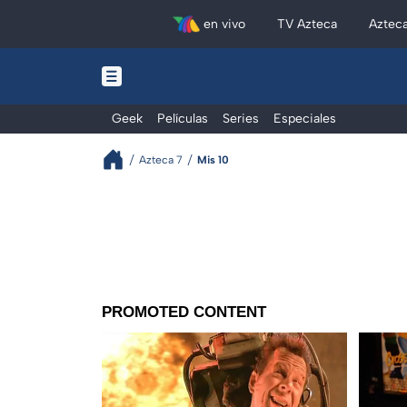
en vivo
TV Azteca
Aztec
Geek
Películas
Series
Especiales
Azteca 7
Mis 10