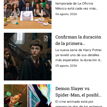
temporada de La Oficina
detalle desata teorías
México está cada vez más
entre los fans
cerca, pues el elenco ya se
06 agosto, 2026
encuentra en grabaciones y ya
se filtraron las primeras
imágenes del set.
Confirman la duración
de la primera
temporada de Harry
La nueva serie de Harry Potter
ya reveló uno de sus detalles
Potter y emocionará a
más esperados: la duración de
los fans de los libros
la primera temporada basada
05 agosto, 2026
en los libros de J.K. Rowling.
Demon Slayer vs.
Spider-Man, el posible
gran enfrentamiento
El cine animado está por
presenciar dos de los estrenos