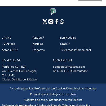
en vivo
Azteca 7
adn Noticias
TV Azteca
Noticias
a más +
Azteca UNO
Deportes
TV Azteca Internacional
TV AZTECA
CONTACTO
Periférico Sur 4121,
contacto@tvazteca.com
Col. Fuentes Del Pedregal,
55 1720 1313
| Conmutador
C.P. 14141,
Ciudad De México, México.
Aviso de privacidad
Preferencias de Cookies
Derechos
Inversionistas
Promo Espacio
Trabaja con nosotros
Programa de ética, integridad y cumplimiento
Defensor de Audiencias y Código de Ética de Televisión Azteca III y