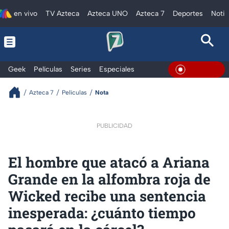
en vivo
TV Azteca
Azteca UNO
Azteca 7
Deportes
Notic
Geek
Películas
Series
Especiales
En Vivo
Azteca 7
Películas
Nota
PUBLICIDAD
El hombre que atacó a Ariana
Grande en la alfombra roja de
Wicked recibe una sentencia
inesperada: ¿cuánto tiempo