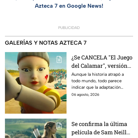
Azteca 7 en Google News!
PUBLICIDAD
GALERÍAS Y NOTAS AZTECA 7
¿Se CANCELA "El Juego
del Calamar", versión
Estados Unidos? Esto
Aunque la historia atrapó a
todo mundo, todo parece
es lo que se sabe al
indicar que la adaptación
momento
podría ser cancelada:
06 agosto, 2026
Se confirma la última
película de Sam Neill