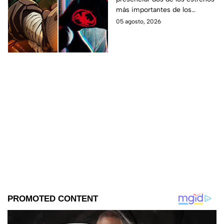
en taquilla del 2027
más importantes de los
últimos años.
05 agosto, 2026