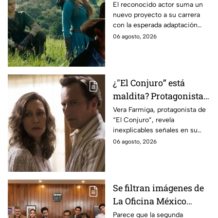
antes de morir: esto es
El reconocido actor suma un
nuevo proyecto a su carrera
lo que se sabe hasta
con la esperada adaptación
ahora
cinematográfica del popular
06 agosto, 2026
videojuego.
¿"El Conjuro” está
maldita? Protagonista
revela INQUIETANTES
Vera Farmiga, protagonista de
“El Conjuro”, revela
señales en su cuerpo
inexplicables señales en su
durante la grabación de
cuerpo durante el rodaje de la
06 agosto, 2026
la película
película
Se filtran imágenes de
La Oficina México
temporada 2 y un
Parece que la segunda