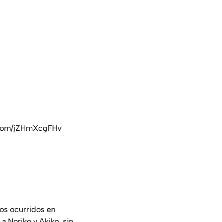
r.com/jZHmXcgFHv
os ocurridos en
a Noriko y Akiko, sin