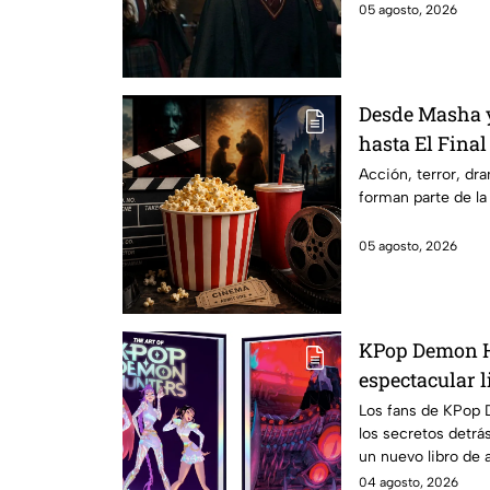
05 agosto, 2026
Desde Masha y
hasta El Final
Hathaway. Esta
Acción, terror, d
forman parte de la
los estrenos e
2026 en Méxi
05 agosto, 2026
KPop Demon H
espectacular l
500 ilustracio
Los fans de KPop 
los secretos detrás
en México?
un nuevo libro de a
México.
04 agosto, 2026