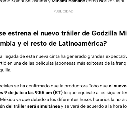
omo Koichi Shikishima y
Minami Hamabe
como Noriko Oishi.
PUBLICIDAD
e estrena el nuevo tráiler de Godzilla M
mbia y el resto de Latinoamérica?
a llegada de esta nueva cinta ha generado grandes expectativ
ió en una de las películas japonesas más exitosas de la franq
uilla.
ociales se ha confirmado que la productora Toho que
el nuevo
s 9 de julio a las 9:55 am (ET)
lo que equivale a los siguiente
México ya que debido a los diferentes husos horarios la hora d
ión del tráiler será simultánea
y se verá de acuerdo a la hora l