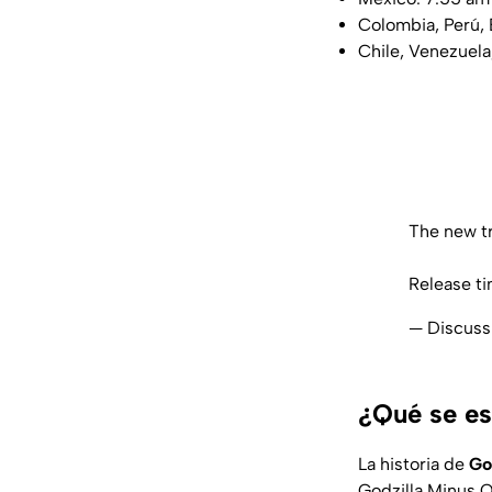
Colombia, Perú,
Chile, Venezuela
The new t
Release t
— Discuss
¿Qué se es
La historia de
Go
Godzilla Minus O