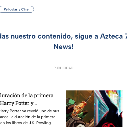
Películas y Cine
das nuestro contenido, sigue a Azteca
News!
PUBLICIDAD
duración de la primera
Harry Potter y
os fans de los libros
Harry Potter ya reveló uno de sus
ados: la duración de la primera
n los libros de J.K. Rowling.