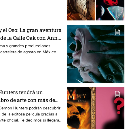
 el Oso: La gran aventura
 de la Calle Oak con Anne
 es la lista completa de
rama y grandes producciones
 cartelera de agosto en México.
n cines para agosto de
co
unters tendrá un
ibro de arte con más de
nes inéditas: ¿se venderá
Demon Hunters podrán descubrir
 de la exitosa película gracias a
rte oficial. Te decimos si llegará a