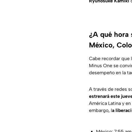
Ryunosuke Kamiki
c
¿A qué hora s
México, Colo
Cabe recordar que l
Minus One se convirt
desempeño en la taq
A través de redes s
estrenará este jueve
América Latina y en 
embargo, l
a liberac
México: 7:55 am