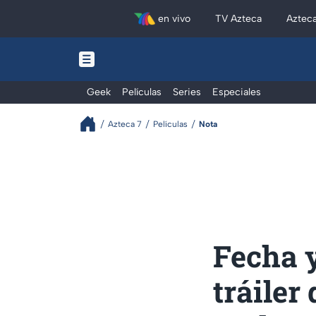
en vivo
TV Azteca
Aztec
Geek
Películas
Series
Especiales
Azteca 7
Películas
Nota
Fecha 
tráiler