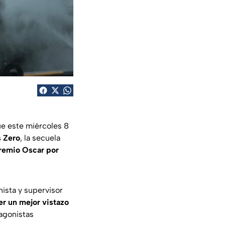
ue este miércoles 8
s Zero
, la secuela
remio Oscar por
ista y supervisor
r un mejor vistazo
tagonistas