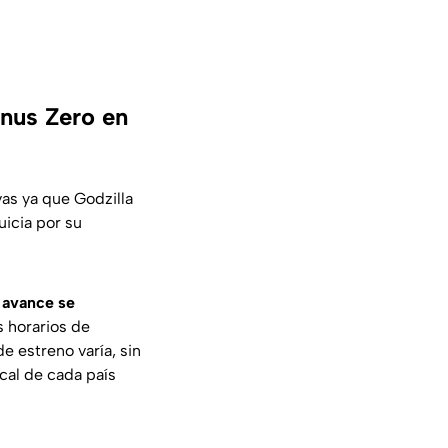
inus Zero en
as ya que Godzilla
uicia por su
 avance se
s horarios de
e estreno varía, sin
ocal de cada país