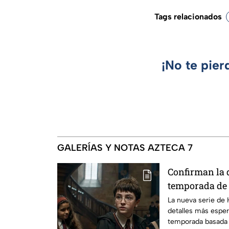
Tags relacionados
¡No te pier
GALERÍAS Y NOTAS AZTECA 7
Confirman la 
temporada de 
emocionará a l
La nueva serie de 
detalles más esper
temporada basada e