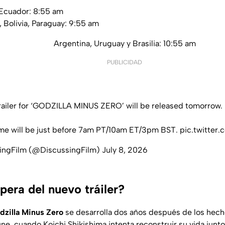
 Ecuador: 8:55 am
, Bolivia, Paraguay: 9:55 am
Argentina, Uruguay y Brasilia: 10:55 am
PUBLICIDAD
railer for ‘GODZILLA MINUS ZERO’ will be released tomorrow.
ime will be just before 7am PT/10am ET/3pm BST.
pic.twitte
ingFilm (@DiscussingFilm)
July 8, 2026
pera del nuevo tráiler?
dzilla Minus Zero
se desarrolla dos años después de los hech
ne, cuando Koichi Shikishima intenta reconstruir su vida junto 