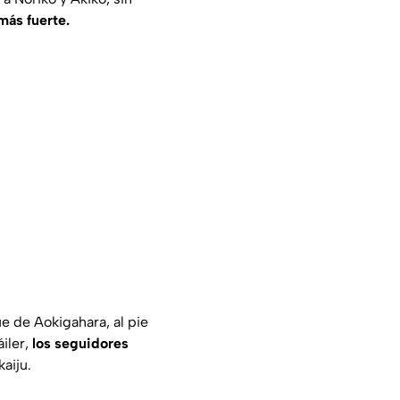
más fuerte.
e de Aokigahara, al pie
iler,
los seguidores
aiju.