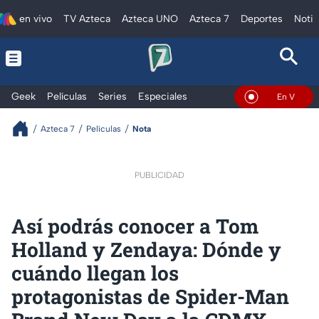
en vivo
TV Azteca
Azteca UNO
Azteca 7
Deportes
Notic
Geek
Películas
Series
Especiales
En Vivo
Azteca 7
Películas
Nota
PUBLICIDAD
Así podrás conocer a Tom
Holland y Zendaya: Dónde y
cuándo llegan los
protagonistas de Spider-Man