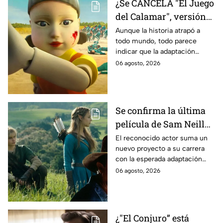
¿Se CANCELA "El Juego
del Calamar", versión
Estados Unidos? Esto
Aunque la historia atrapó a
todo mundo, todo parece
es lo que se sabe al
indicar que la adaptación
momento
podría ser cancelada:
06 agosto, 2026
Se confirma la última
película de Sam Neill
antes de morir: esto es
El reconocido actor suma un
nuevo proyecto a su carrera
lo que se sabe hasta
con la esperada adaptación
ahora
cinematográfica del popular
06 agosto, 2026
videojuego.
¿"El Conjuro” está