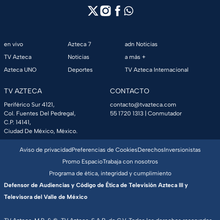
en vivo
Azteca 7
adn Noticias
TV Azteca
Noticias
a más +
Azteca UNO
Deportes
TV Azteca Internacional
TV AZTECA
CONTACTO
Periférico Sur 4121,
contacto@tvazteca.com
Col. Fuentes Del Pedregal,
55 1720 1313
| Conmutador
C.P. 14141,
Ciudad De México, México.
Aviso de privacidad
Preferencias de Cookies
Derechos
Inversionistas
Promo Espacio
Trabaja con nosotros
Programa de ética, integridad y cumplimiento
Defensor de Audiencias y Código de Ética de Televisión Azteca III y
Televisora del Valle de México