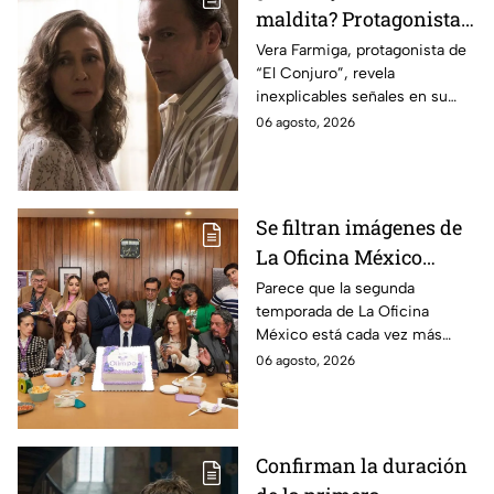
maldita? Protagonista
revela INQUIETANTES
Vera Farmiga, protagonista de
“El Conjuro”, revela
señales en su cuerpo
inexplicables señales en su
durante la grabación de
cuerpo durante el rodaje de la
06 agosto, 2026
la película
película
Se filtran imágenes de
La Oficina México
temporada 2 y un
Parece que la segunda
temporada de La Oficina
detalle desata teorías
México está cada vez más
entre los fans
cerca, pues el elenco ya se
06 agosto, 2026
encuentra en grabaciones y ya
se filtraron las primeras
imágenes del set.
Confirman la duración