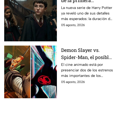
de la primera
temporada de Harry
La nueva serie de Harry Potter
ya reveló uno de sus detalles
Potter y emocionará a
más esperados: la duración de
los fans de los libros
la primera temporada basada
05 agosto, 2026
en los libros de J.K. Rowling.
Demon Slayer vs.
Spider-Man, el posible
gran enfrentamiento
El cine animado está por
presenciar dos de los estrenos
en taquilla del 2027
más importantes de los
últimos años.
05 agosto, 2026