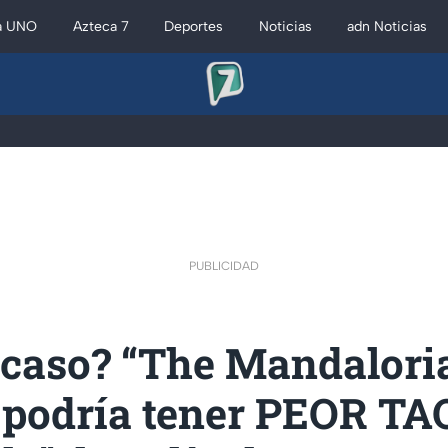
a UNO
Azteca 7
Deportes
Noticias
adn Noticias
PUBLICIDAD
acaso? “The Mandalori
 podría tener PEOR T