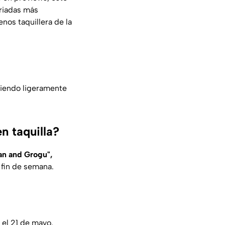
eriadas más
nos taquillera de la
siendo ligeramente
n taquilla?
an and Grogu",
fin de semana.
el 21 de mayo.