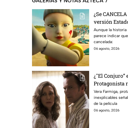
GALERÍAS Y NOTAS AZTECA 7
¿Se CANCELA "
versión Estado
se sabe al mo
Aunque la historia
parece indicar que
cancelada:
06 agosto, 2026
¿"El Conjuro” 
Protagonista
señales en su
Vera Farmiga, prot
inexplicables seña
grabación de l
de la película
06 agosto, 2026