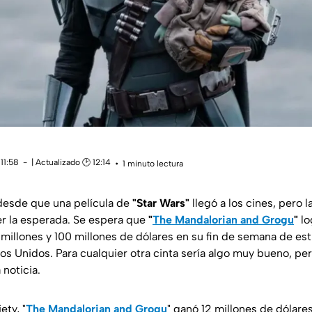
11:58
| Actualizado 🕑 12:14
1 minuto lectura
desde que una película de
"Star Wars"
llegó a los cines, pero 
er la esperada. Se espera que
"
The Mandalorian and Grogu
"
lo
0 millones y 100 millones de dólares en su fin de semana de es
s Unidos. Para cualquier otra cinta sería algo muy bueno, per
noticia.
ety, "
The Mandalorian and Grogu
" ganó 12 millones de dólare