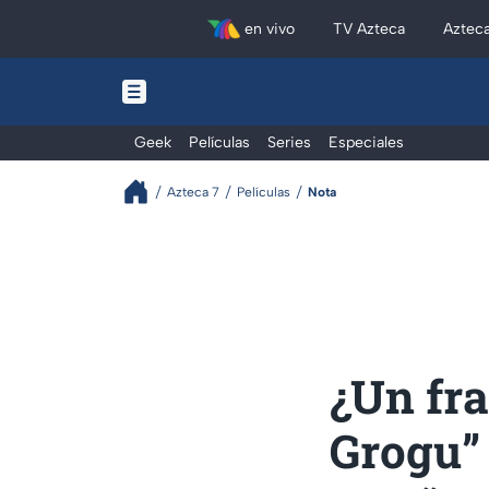
en vivo
TV Azteca
Aztec
Geek
Películas
Series
Especiales
Azteca 7
Películas
Nota
¿Un fr
Grogu”