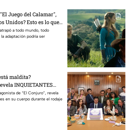
El Juego del Calamar",
s Unidos? Esto es lo que
mento
 atrapó a todo mundo, todo
 la adaptación podría ser
está maldita?
 revela INQUIETANTES
 cuerpo durante la
agonista de “El Conjuro”, revela
les en su cuerpo durante el rodaje
a película