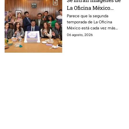
La Oficina México
temporada 2 y un
Parece que la segunda
temporada de La Oficina
detalle desata teorías
México está cada vez más
entre los fans
cerca, pues el elenco ya se
06 agosto, 2026
encuentra en grabaciones y ya
se filtraron las primeras
imágenes del set.