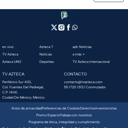
en vivo
Azteca 7
adn Noticias
TV Azteca
Noticias
a más +
Azteca UNO
Deportes
TV Azteca Internacional
TV AZTECA
CONTACTO
Periférico Sur 4121,
contacto@tvazteca.com
Col. Fuentes Del Pedregal,
55 1720 1313
| Conmutador
C.P. 14141,
Ciudad De México, México.
Aviso de privacidad
Preferencias de Cookies
Derechos
Inversionistas
Promo Espacio
Trabaja con nosotros
Programa de ética, integridad y cumplimiento