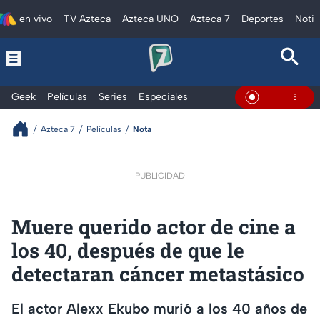
en vivo
TV Azteca
Azteca UNO
Azteca 7
Deportes
Notic
Geek
Películas
Series
Especiales
En Vivo
Azteca 7
Películas
Nota
PUBLICIDAD
Muere querido actor de cine a
los 40, después de que le
detectaran cáncer metastásico
El actor Alexx Ekubo murió a los 40 años de