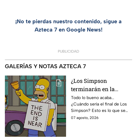
¡No te pierdas nuestro contenido, sigue a
Azteca 7 en Google News!
PUBLICIDAD
GALERÍAS Y NOTAS AZTECA 7
¿Los Simpson
terminarán en la
temporada 40? Actriz
Todo lo bueno acaba...
¿Cuándo sería el final de Los
de Bart Simpson da
Simpson? Esto es lo que se
IMPACTANTE
sabe:
07 agosto, 2026
declaración