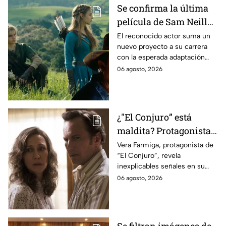
Se confirma la última
película de Sam Neill
antes de morir: esto es
El reconocido actor suma un
nuevo proyecto a su carrera
lo que se sabe hasta
con la esperada adaptación
ahora
cinematográfica del popular
06 agosto, 2026
videojuego.
¿"El Conjuro” está
maldita? Protagonista
revela INQUIETANTES
Vera Farmiga, protagonista de
“El Conjuro”, revela
señales en su cuerpo
inexplicables señales en su
durante la grabación de
cuerpo durante el rodaje de la
06 agosto, 2026
la película
película
Se filtran imágenes de