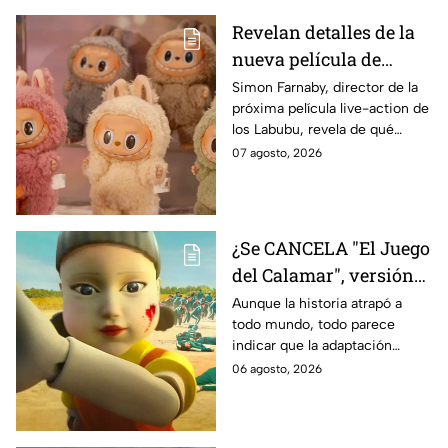
Revelan detalles de la
nueva película de
Labubu: de qué tratará
Simon Farnaby, director de la
próxima película live-action de
y cuándo se estrena
los Labubu, revela de qué
tratará la cinta. Aquí te
07 agosto, 2026
contamos los detalles.
¿Se CANCELA "El Juego
del Calamar", versión
Estados Unidos? Esto
Aunque la historia atrapó a
todo mundo, todo parece
es lo que se sabe al
indicar que la adaptación
momento
podría ser cancelada:
06 agosto, 2026