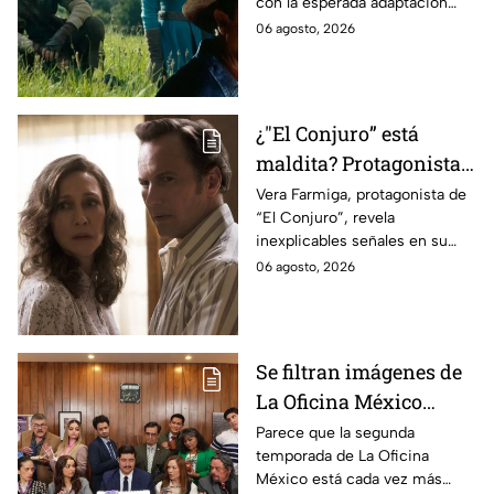
con la esperada adaptación
ahora
cinematográfica del popular
06 agosto, 2026
videojuego.
¿"El Conjuro” está
maldita? Protagonista
revela INQUIETANTES
Vera Farmiga, protagonista de
“El Conjuro”, revela
señales en su cuerpo
inexplicables señales en su
durante la grabación de
cuerpo durante el rodaje de la
06 agosto, 2026
la película
película
Se filtran imágenes de
La Oficina México
temporada 2 y un
Parece que la segunda
temporada de La Oficina
detalle desata teorías
México está cada vez más
entre los fans