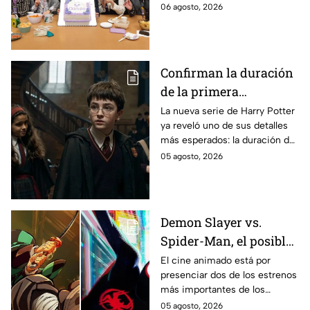
cerca, pues el elenco ya se
06 agosto, 2026
encuentra en grabaciones y ya
se filtraron las primeras
imágenes del set.
Confirman la duración
de la primera
temporada de Harry
La nueva serie de Harry Potter
ya reveló uno de sus detalles
Potter y emocionará a
más esperados: la duración de
los fans de los libros
la primera temporada basada
05 agosto, 2026
en los libros de J.K. Rowling.
Demon Slayer vs.
Spider-Man, el posible
gran enfrentamiento
El cine animado está por
presenciar dos de los estrenos
en taquilla del 2027
más importantes de los
últimos años.
05 agosto, 2026