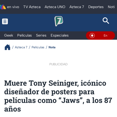
en vivo
TV Azteca
Azteca UNO
Azteca 7
Deportes
Notic
Geek
Películas
Series
Especiales
En Vivo
Azteca 7
Películas
Nota
PUBLICIDAD
Muere Tony Seiniger, icónico
diseñador de posters para
películas como “Jaws”, a los 87
años