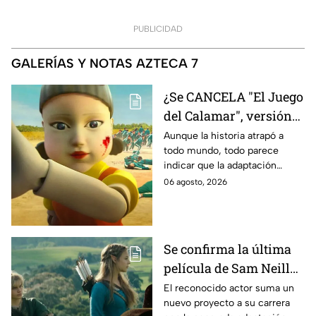
PUBLICIDAD
GALERÍAS Y NOTAS AZTECA 7
¿Se CANCELA "El Juego
del Calamar", versión
Estados Unidos? Esto
Aunque la historia atrapó a
todo mundo, todo parece
es lo que se sabe al
indicar que la adaptación
momento
podría ser cancelada:
06 agosto, 2026
Se confirma la última
película de Sam Neill
antes de morir: esto es
El reconocido actor suma un
nuevo proyecto a su carrera
lo que se sabe hasta