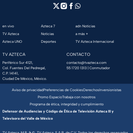
en vivo
Azteca 7
adn Noticias
TV Azteca
Noticias
a más +
Azteca UNO
Deportes
TV Azteca Internacional
TV AZTECA
CONTACTO
Periférico Sur 4121,
contacto@tvazteca.com
Col. Fuentes Del Pedregal,
55 1720 1313
| Conmutador
C.P. 14141,
Ciudad De México, México.
Aviso de privacidad
Preferencias de Cookies
Derechos
Inversionistas
Promo Espacio
Trabaja con nosotros
Programa de ética, integridad y cumplimiento
Defensor de Audiencias y Código de Ética de Televisión Azteca III y
Televisora del Valle de México
TV Azteca, M.R. & ©, TV Azteca, S.A.B. de C.V. Todos los derechos reservados,