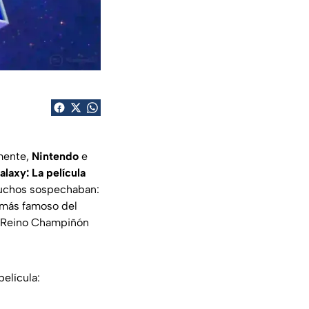
lmente,
Nintendo
e
laxy: La película
muchos sospechaban:
o más famoso del
l Reino Champiñón
película: