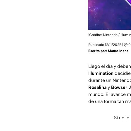
|Crédito: Nintendo / Illumi
Publicado 12/11/2025 | 🕑 
Escrito por:
Matías Mena
Llegó el día y debe
Illumination
decidier
durante un Nintend
Rosalina
y
Bowser J
mundo. El avance mu
de una forma tan má
Si no lo