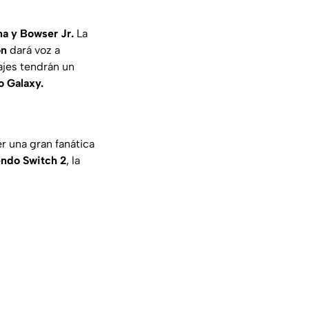
na y Bowser Jr.
La
on
dará voz a
jes tendrán un
o Galaxy.
er una gran fanática
endo Switch 2
, la