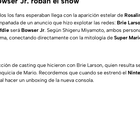
owser Jr. roban el show
s los fans esperaban llega con la aparición estelar de
Rosali
mpañada de un anuncio que hizo explotar las redes:
Brie Lars
fdie
será
Bowser Jr
. Según Shigeru Miyamoto, ambos persona
rama, conectando directamente con la mitología de
Super Mari
cción de casting que hicieron con Brie Larson, quien resulta s
anquicia de Mario. Recordemos que cuando se estrenó el
Nint
al al hacer un unboxing de la nueva consola.