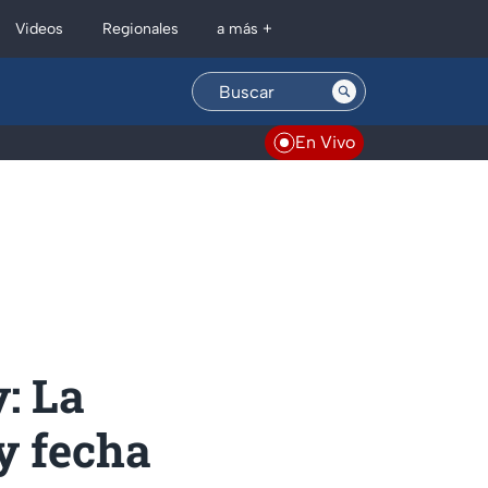
Regionales
Videos
a más +
En Vivo
: La
 y fecha