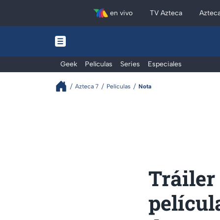
en vivo
TV Azteca
Aztec
Geek
Películas
Series
Especiales
Azteca 7
Películas
Nota
Tráiler
películ