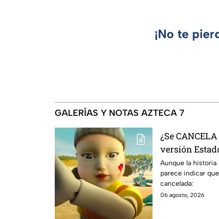
¡No te pier
GALERÍAS Y NOTAS AZTECA 7
¿Se CANCELA "
versión Estado
se sabe al mo
Aunque la historia
parece indicar que
cancelada:
06 agosto, 2026