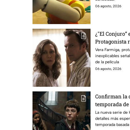
06 agosto, 2026
¿"El Conjuro” 
Protagonista
señales en su
Vera Farmiga, prot
inexplicables seña
grabación de l
de la película
06 agosto, 2026
Confirman la 
temporada de 
emocionará a l
La nueva serie de 
detalles más esper
temporada basada e