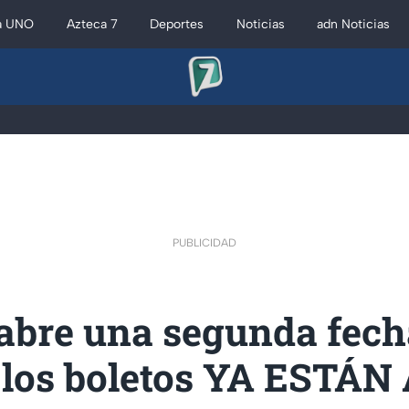
a UNO
Azteca 7
Deportes
Noticias
adn Noticias
PUBLICIDAD
abre una segunda fecha
los boletos YA ESTÁN