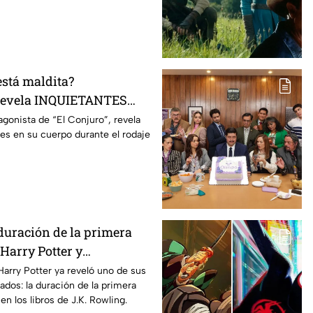
está maldita?
 revela INQUIETANTES
 cuerpo durante la
agonista de “El Conjuro”, revela
les en su cuerpo durante el rodaje
a película
duración de la primera
Harry Potter y
os fans de los libros
Harry Potter ya reveló uno de sus
ados: la duración de la primera
n los libros de J.K. Rowling.