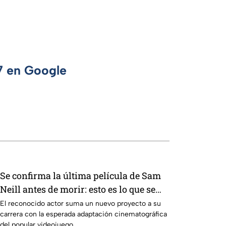
 7 en Google
Se confirma la última película de Sam
Neill antes de morir: esto es lo que se
sabe hasta ahora
El reconocido actor suma un nuevo proyecto a su
carrera con la esperada adaptación cinematográfica
del popular videojuego.