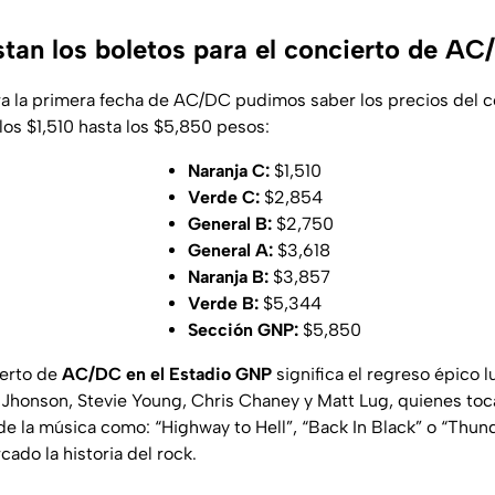
tan los boletos para el concierto de A
ra la primera fecha de AC/DC pudimos saber los precios del 
os $1,510 hasta los $5,850 pesos:
Naranja C:
$1,510
Verde C:
$2,854
General B:
$2,750
General A:
$3,618
Naranja B:
$3,857
Verde B:
$5,344
Sección GNP:
$5,850
erto de
AC/DC en el Estadio GNP
significa el regreso épico 
Jhonson, Stevie Young, Chris Chaney y Matt Lug, quienes toc
 de la música como: “Highway to Hell”, “Back In Black” o “Thu
ado la historia del rock.