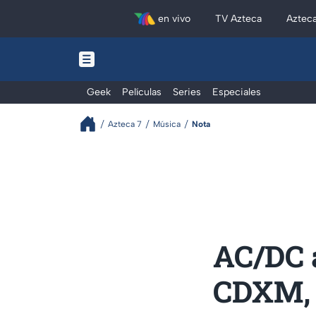
en vivo
TV Azteca
Aztec
Geek
Películas
Series
Especiales
Azteca 7
Música
Nota
AC/DC 
CDXM, 