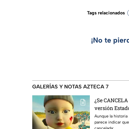
Tags relacionados
¡No te pier
GALERÍAS Y NOTAS AZTECA 7
¿Se CANCELA "
versión Estado
se sabe al mo
Aunque la historia
parece indicar que
cancelada: