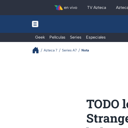
en vivo
TV Azteca
Aztec
Geek
Películas
Series
Especiales
Azteca 7
Series A7
Nota
TODO l
Strang