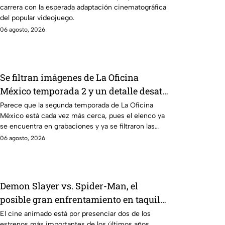
carrera con la esperada adaptación cinematográfica
del popular videojuego.
06 agosto, 2026
Se filtran imágenes de La Oficina
México temporada 2 y un detalle desata
teorías entre los fans
Parece que la segunda temporada de La Oficina
México está cada vez más cerca, pues el elenco ya
se encuentra en grabaciones y ya se filtraron las
primeras imágenes del set.
06 agosto, 2026
Demon Slayer vs. Spider-Man, el
posible gran enfrentamiento en taquilla
del 2027
El cine animado está por presenciar dos de los
estrenos más importantes de los últimos años.