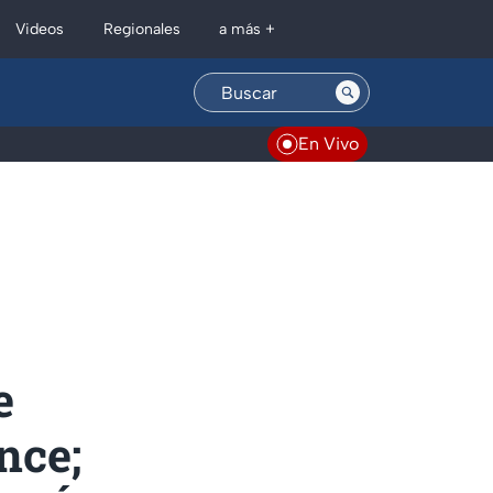
Regionales
Videos
a más +
En Vivo
e
nce;