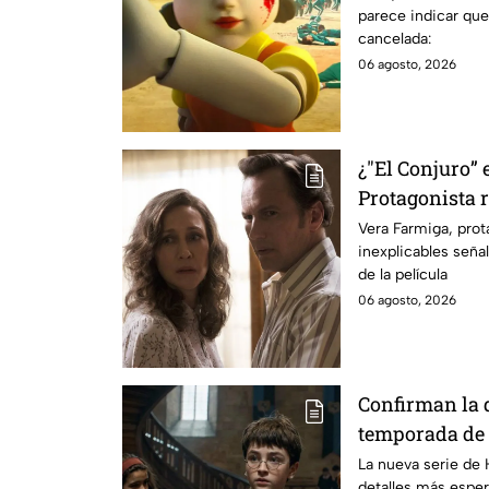
parece indicar que
cancelada:
06 agosto, 2026
¿"El Conjuro” 
Protagonista
señales en su
Vera Farmiga, prot
inexplicables seña
grabación de l
de la película
06 agosto, 2026
Confirman la 
temporada de 
emocionará a l
La nueva serie de 
detalles más esper