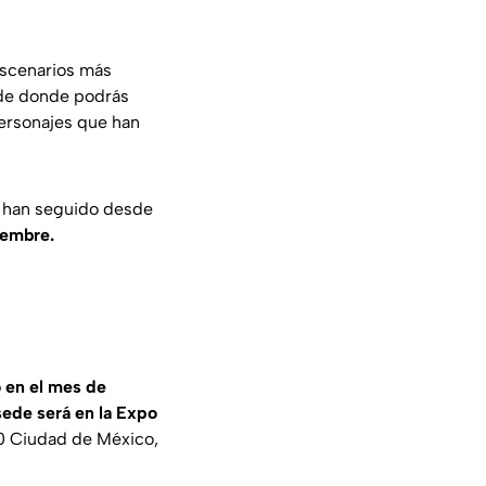
 escenarios más
ade donde podrás
ersonajes que han
la han seguido desde
iembre.
o en el mes de
sede será en la Expo
0 Ciudad de México,