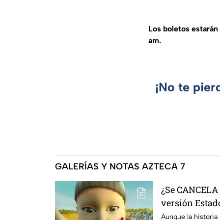
Los boletos estarán 
am.
¡No te pier
GALERÍAS Y NOTAS AZTECA 7
¿Se CANCELA "
versión Estado
se sabe al mo
Aunque la historia