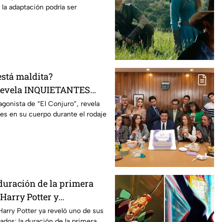
 la adaptación podría ser
está maldita?
 revela INQUIETANTES
 cuerpo durante la
agonista de “El Conjuro”, revela
les en su cuerpo durante el rodaje
a película
duración de la primera
Harry Potter y
os fans de los libros
Harry Potter ya reveló uno de sus
ados: la duración de la primera