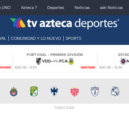
a UNO
Azteca 7
Deportes
Noticias
adn Noticias
YAL
COMUNIDAD Y LO NUEVO
SPORTS
PORTUGAL - PRIMERA DIVISIÓN
ESTAD
VDG
-
-
FCA
VS
INXMIN
AGO 08 - 11:00
MINXMIN
AGO 08 - 13:30
PUBLICIDAD