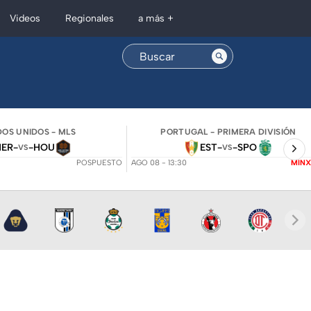
Regionales
Videos
a más +
OS UNIDOS - MLS
PORTUGAL - PRIMERA DIVISIÓN
NER
-
-
HOU
EST
-
-
SPO
VS
VS
POSPUESTO
AGO 08 - 13:30
MINX