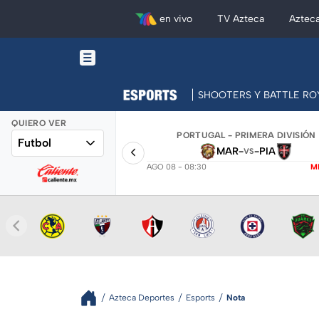
en vivo
TV Azteca
Aztec
SHOOTERS Y BATTLE RO
QUIERO VER
PORTUGAL - PRIMERA DIVISIÓN
Futbol
MAR
-
-
PIA
VS
AGO 08 - 08:30
M
Azteca Deportes
Esports
Nota