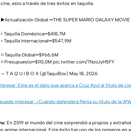
cine, esto a través de tres éxitos en taquilla.
▶️Actualización Global ➖THE SUPER MARIO GALAXY MOVIE
▫️ Taquilla Doméstica➖$418,7M
▫️ Taquilla Internacional➖$547,9M
◽️ Taquilla Global➖$966,6M
◽️ Presupuesto➖$110,0M
pic.twitter.com/7NzoJyH5FY
— T A Q U I B O X (@TaquiBox)
May 18, 2026
teresar: Este es el dato que acerca a Cruz Azul al título de 
 puede interesar: ¿Cuándo defenderá Penta su título de la W
hu
: En 2019 el mundo del cine sorprendió a propios y extraño
un anime internacional. Este éxito fue uno de los pioneros en a