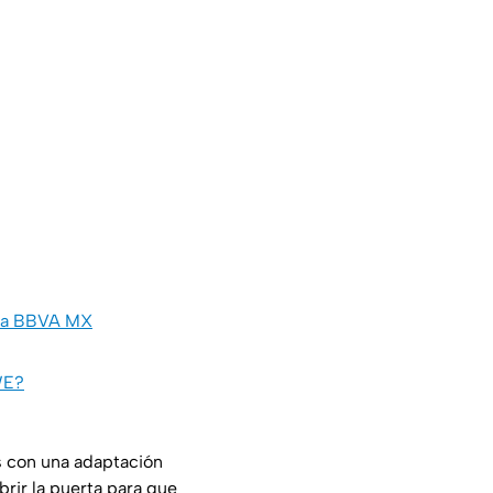
Liga BBVA MX
WE?
s con una adaptación
brir la puerta para que