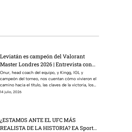
Leviatán es campeón del Valorant
Master Londres 2026 | Entrevista con
Onur y Kingg
Onur, head coach del equipo, y Kingg, IGL y
campeón del torneo, nos cuentan cómo vivieron el
camino hacia el título, las claves de la victoria, los
momentos más complicados del campeonato y lo
14 julio, 2026
que significa este logro para Latinoamérica.
¿ESTAMOS ANTE EL UFC MÁS
REALISTA DE LA HISTORIA? EA Sports