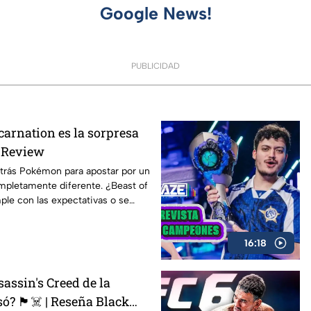
Google News!
PUBLICIDAD
carnation es la sorpresa
E Review
trás Pokémon para apostar por un
pletamente diferente. ¿Beast of
le con las expectativas o se
mino? En nuestro AZE Review te
16:18
assin's Creed de la
só? 🏴‍☠️ | Reseña Black