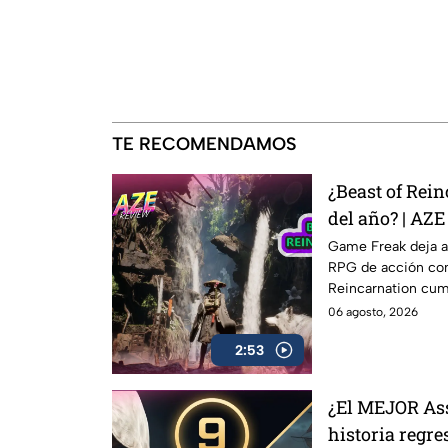
TE RECOMENDAMOS
¿Beast of Rein
del año? | AZ
Game Freak deja a
RPG de acción com
Reincarnation cump
queda a medio ca
06 agosto, 2026
lo contamos
2:53
¿El MEJOR Ass
historia regre