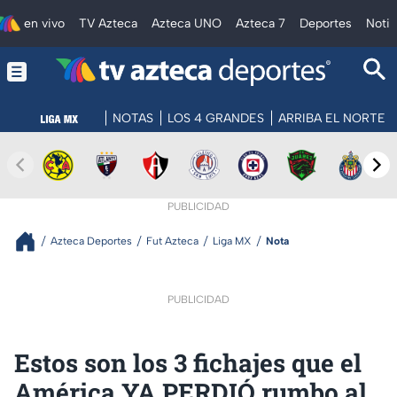
en vivo
TV Azteca
Azteca UNO
Azteca 7
Deportes
Notic
NOTAS
LOS 4 GRANDES
ARRIBA EL NORTE
PUBLICIDAD
Azteca Deportes
Fut Azteca
Liga MX
Nota
PUBLICIDAD
Estos son los 3 fichajes que el
América YA PERDIÓ rumbo al